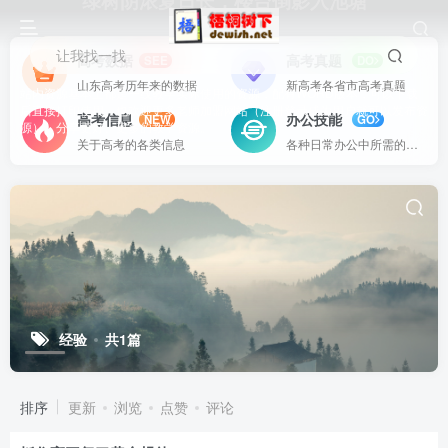
绿树阴浓夏日长，楼台倒影入池塘
让我找一找
高考数据
高考真题
SEE
DO
山东高考历年来的数据
新高考各省市高考真题
站内资源基本上都是一线教学实际使用的资源，配有WORD版本，可以下载
后直接打印使用。也欢迎更多老师加盟网站（注册登录成为用户就可以发布资
高考信息
办公技能
NEW
GO
源），分享更好、更多的教学资源。
关于高考的各类信息
各种日常办公中所需的方式方法
经验
共1篇
排序
更新
浏览
点赞
评论