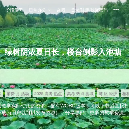
阶段复习
日常办公
吾阅
登录/注册/找回密码
绿树阴浓夏日长，楼台倒影入池塘
和
消费 月 活动
2025 高考 热点
高考 热点 县域
湾 区 经济
梧桐
线教学实际使用的资源，配有WORD版本，可以下载后直接
录成为用户就可以发布资源），分享更好、更多的教学资源。