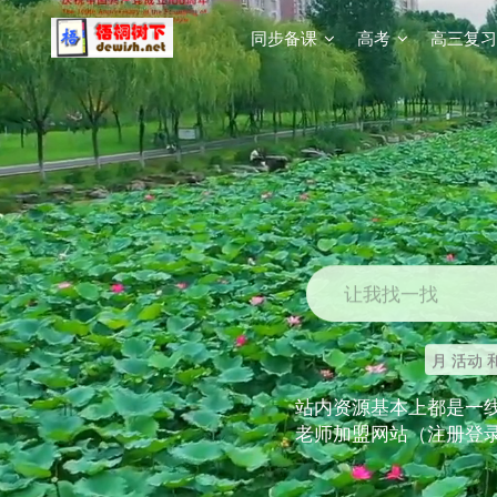
同步备课
高考
高三复习
让我找一找
月 活动 
站内资源基本上都是一
老师加盟网站（注册登