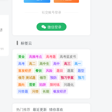
社交账号登录
微信登录
济
标签云
11
黄金
高频考点
高考题
高考蓝皮书
高考
高二
高中生
高中
高三
高一
首发经济
餐饮
风险
题目
题案
题型
领导 测试题
领导
预防
预习学案
预习
面向
需要
陷阱
限时练
问题化
问答题
问答
长期
银发经济
热门推荐
最近更新
猜你喜欢