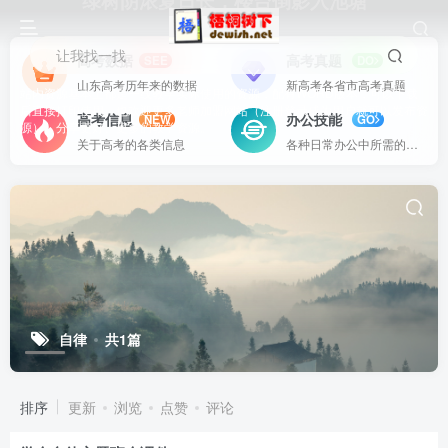
绿树阴浓夏日长，楼台倒影入池塘
让我找一找
高考数据
高考真题
SEE
DO
山东高考历年来的数据
新高考各省市高考真题
站内资源基本上都是一线教学实际使用的资源，配有WORD版本，可以下载
后直接打印使用。也欢迎更多老师加盟网站（注册登录成为用户就可以发布资
高考信息
办公技能
NEW
GO
源），分享更好、更多的教学资源。
关于高考的各类信息
各种日常办公中所需的方式方法
自律
共1篇
排序
更新
浏览
点赞
评论