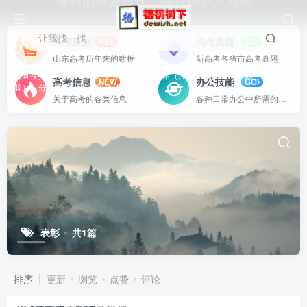
绿树阴浓夏日长，楼台倒影入池塘
让我找一找
高考数据
高考真题
SEE
DO
山东高考历年来的数据
新高考各省市高考真题
站内资源基本上都是一线教学实际使用的资源，配有WORD版本，可以下载
后直接打印使用。也欢迎更多老师加盟网站（注册登录成为用户就可以发布资
高考信息
办公技能
NEW
GO
源），分享更好、更多的教学资源。
关于高考的各类信息
各种日常办公中所需的方式方法
表彰
共1篇
排序
更新
浏览
点赞
评论