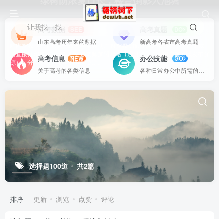
绿树阴浓夏日长，楼台倒影入池塘
让我找一找
高考数据
高考真题
SEE
DO
山东高考历年来的数据
新高考各省市高考真题
站内资源基本上都是一线教学实际使用的资源，配有WORD版本，可以下载
后直接打印使用。也欢迎更多老师加盟网站（注册登录成为用户就可以发布资
高考信息
办公技能
NEW
GO
源），分享更好、更多的教学资源。
关于高考的各类信息
各种日常办公中所需的方式方法
选择题100道
共2篇
排序
更新
浏览
点赞
评论