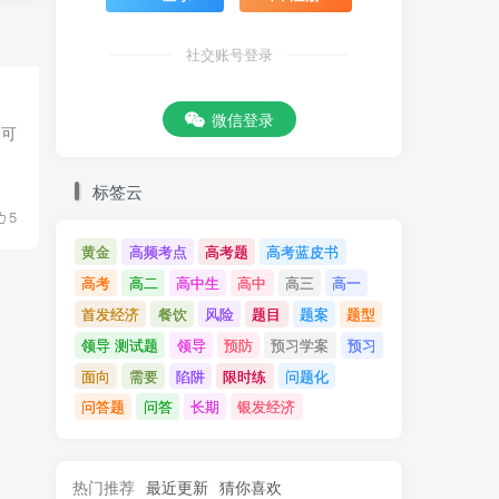
社交账号登录
微信登录
是可
标签云
5
黄金
高频考点
高考题
高考蓝皮书
高考
高二
高中生
高中
高三
高一
首发经济
餐饮
风险
题目
题案
题型
领导 测试题
领导
预防
预习学案
预习
面向
需要
陷阱
限时练
问题化
问答题
问答
长期
银发经济
热门推荐
最近更新
猜你喜欢