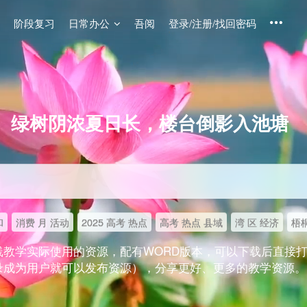
阶段复习
日常办公
吾阅
登录/注册/找回密码
绿树阴浓夏日长，楼台倒影入池塘
和
消费 月 活动
2025 高考 热点
高考 热点 县域
湾 区 经济
梧桐
线教学实际使用的资源，配有WORD版本，可以下载后直接
录成为用户就可以发布资源），分享更好、更多的教学资源。