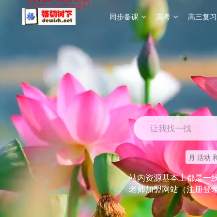
同步备课
高考
高三复习
让我找一找
月 活动 
站内资源基本上都是一
老师加盟网站（注册登