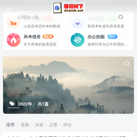
绿树阴浓夏日长，楼台倒影入池塘
让我找一找
高考数据
高考真题
SEE
DO
山东高考历年来的数据
新高考各省市高考真题
站内资源基本上都是一线教学实际使用的资源，配有WORD版本，可以下载
后直接打印使用。也欢迎更多老师加盟网站（注册登录成为用户就可以发布资
高考信息
办公技能
NEW
GO
源），分享更好、更多的教学资源。
关于高考的各类信息
各种日常办公中所需的方式方法
2022年
共1篇
排序
更新
浏览
点赞
评论