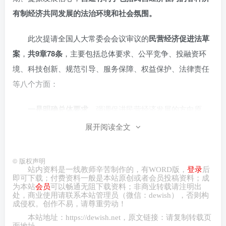
有制经济共同发展的法治环境和社会氛围。
此次提请全国人大常委会会议审议的
民营经济促进法草
案
，
共9章78条
，主要包括总体要求、公平竞争、投融资环
境、科技创新、规范引导、服务保障、权益保护、法律责任
等八个方面：
一是明确总体要求。
强调促进民营经济发展的方向原
则，确保民营经济发展的正确政治方向，明确促进民营经济
展开阅读全文
持续、健康、高质量发展是国家长期坚持的重大方针政策，
国家依法鼓励、支持、引导民营经济发展。
©
版权声明
站内资料是一线教师辛苦制作的，有
WORD
版，
登录
后
即可下载；付费资料一般是本站原创或者会员投稿资料；成
二是保障公平竞争。
强调市场准入负面清单以外领域包
为本站
会员
可以畅通无阻下载资料；非商业转载请注明出
括民营经济组织在内的各类经济组织依法平等进入，落实公
处，商业
使用请
联系本站管理员（微信：
dewish
），否则构
成侵权。创作不易，请尊重劳动！
平竞争审查制度，规范招标投标、政府采购等行为，促进民
本站地址：
https://dewish.net
，原文链接：请复制转载页
营经济组织公平参与市场竞争、平等使用生产要素。
面地址。