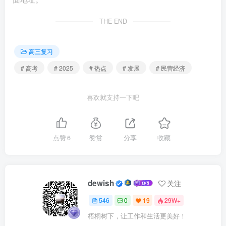
THE END
三是改善投融资环境。
支持民营经济组织参与国家重大
战略和重大工程，建立健全融资风险市场化分担机制，优化
高三复习
民营经济投融资环境，降低制度性交易成本。
# 高考
# 2025
# 热点
# 发展
# 民营经济
四是支持科技创新。
支持民营经济组织在发展新质生产
力中积极发挥作用，鼓励民营经济组织参与国家科技攻关，
喜欢就支持一下吧
支持有能力的民营经济组织牵头承担重大技术攻关任务，保
障民营经济组织依法参与标准制定和公共数据资源的开发利
点赞
6
赞赏
分享
收藏
用，加强对其知识产权的保护。
五是注重规范引导。
对发挥民营经济组织中党组织的政
治引领作用，保护劳动者合法权益，民营经济组织完善治理
dewish
关注
结构和管理制度，完善从源头防范和治理腐败体制机制，履
546
0
19
29W+
行社会责任等作出规定。
梧桐树下，让工作和生活更美好！