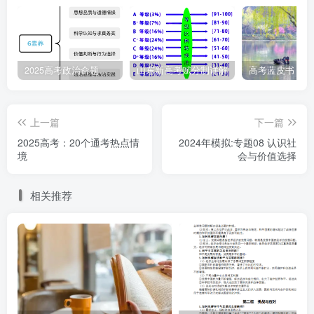
六是优化服务保障。
建立畅通有效政企沟通机制，落实
制定与经营主体生产经营活动密切相关的法律法规和政策措
施听取意见制度，强化行政执法监督，防止多头执法，健全
2025高考政治命题纲要解读
山东新高考赋分制详解
失信惩戒和信用修复制度。
七是加强权益保护。
规范涉及限制人身自由和查封、扣
上一篇
下一篇
押、冻结等强制措施，并要求依照法定权限、条件和程序进
2025高考：20个通考热点情
2024年模拟:专题08 认识社
行。禁止利用行政、刑事手段违法干预经济纠纷。规范异地
境
会与价值选择
执法行为。围绕加强账款支付保障工作，强化预算管理，有
相关推荐
针对性细化支付账款规定，设置账款拖欠协商调解处置程序
等。
八是强化法律责任。
针对不同违法主体和情形规定了相
应法律责任，强化刚性约束。
2025
年2月17日上午中央在北京举行民营企业座谈会。