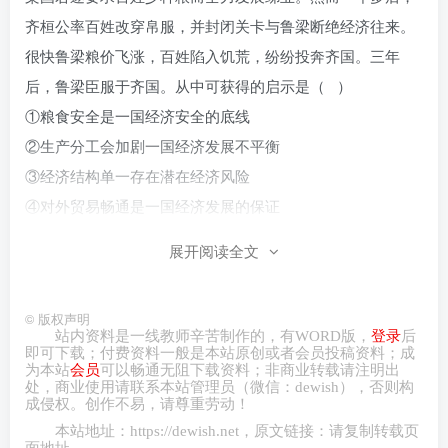
齐桓公率百姓改穿帛服，并封闭关卡与鲁梁断绝经济往来。
很快鲁梁粮价飞涨，百姓陷入饥荒，纷纷投奔齐国。三年
后，鲁梁臣服于齐国。从中可获得的启示是（ ）
①粮食安全是一国经济安全的底线
②生产分工会加剧一国经济发展不平衡
③经济结构单一存在潜在经济风险
④对外贸易畅通是一国经济发展的保证
A．①③
B．①④ C．②③ D．②④
展开阅读全文
注：②辩证看待，有利有弊，不能以偏概全。
五、
偷换概念
©
版权声明
党中央决定深化机构改革，并为此深入开展研究论证。2023
站内资料是一线教师辛苦制作的，有
WORD
版，
登录
后
年2月，党的二十届二中全会审议通过了《党和国家机构改革
即可下载；付费资料一般是本站原创或者会员投稿资料；成
为本站
会员
可以畅通无阻下载资料；非商业转载请注明出
方案》，党中央还举行民主协商会，就机构改革等事项向各
处，商业
使用请
联系本站管理员（微信：
dewish
），否则构
成侵权。创作不易，请尊重劳动！
民主党派中央代表通报情况，听取意见；
3月，党中央把国家
本站地址：
https://dewish.net
，原文链接：请复制转载页
机构改革部分的内容按照法定程序提交全国人大审议并获得
面地址。