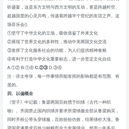
听盛宴，这是东方文明与西方文明的互动，更是跨越时空、
超越国度的心灵共鸣，传递着跨越半个世纪的友谊之声。这
场音乐会()
①坚守了中华文化的立场，吸收借鉴了外来文化
②展现了世界文化的多样性，推动中美两国文化交流
③发挥了文化服务社会的功能，为人们提供精神食粮
④有利于打造中华文化重要标志，进一步坚定文化自信
A.①② B.①④
C.②③
D.③④
注：④太夸张，每一件事情所能发挥的影响都是有范围、有
度的。
四、以偏概全
《管子》中记载：鲁梁两国百姓惯于织绨（古代一种织
物）。齐国禁止国内织绨并要求所需绨服全部从鲁梁购买，
同时齐桓公带头穿绨服，百姓纷纷仿效，结果绨价大涨。鲁
梁国君遂要求百姓少种粮而全力发展绨业。然而一年多后，