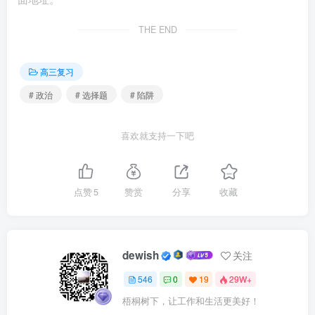
通过。
对此，下列理解正确的是（ ）
THE END
①各民主党派通过参加民主协商会，共同行使领导权
②这一过程体现了党坚持科学执政、民主执政、依法执政
高三复习
③全国人大拥有对《党和国家机构改革方案》的最终决定权
# 政治
# 选择题
# 陷阱
④党中央作出深化机构改革的决策体现了党的领导核心地位
A．①② B．①③
C．②④
D．③④
喜欢就支持一下吧
注：先不分析知识点的讲解，仅从材料判断，选项3改变了材
料的原意，偷换概念。
六、时态不对
点赞
5
赞赏
分享
收藏
中共中央决定，从2023年4月起，全党开展学习贯彻习近平
新时代中国特色社会主义思想主题教育活动，根本任务是把
这一思想转化为坚定理想、锤炼党性和指导实践、推动工作
dewish
关注
的强大力量，开展这一主题教育活动，有利于全党（ ）
546
0
19
29W+
①提升马克思主义理论水平
梧桐树下，让工作和生活更美好！
②确立建成社会主义现代化强国的奋斗目标