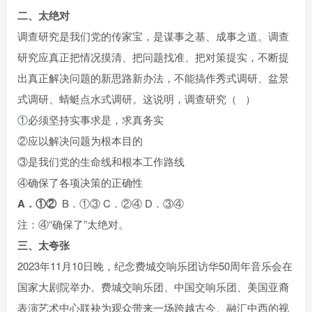
二、太绝对
调查研究是我们党的传家宝，是谋事之基、成事之道。调查
研究应真正把情况摸清、把问题找准、把对策提实，不断提
出真正解决问题的新思路新办法，不能搞作秀式调研、盆景
式调研、蜻蜓点水式调研。这说明，调查研究（ ）
①必须坚持实事求是，求真务实
②应以解决问题为根本目的
③是我们党的生命线和根本工作路线
④确保了各项决策的正确性
A．①②
B．①③ C．②④ D．③④
注：④“确保了”太绝对。
三、太夸张
2023年11月10日晚，纪念费城交响乐团访华50周年音乐会在
国家大剧院举办。费城交响乐团、中国交响乐团、美国亚裔
表演艺术中心联袂为观众带来一场跨越古今、融汇中西的视