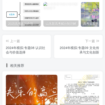
③提高执政能力和领导水平
④以中国式现代化推进中华民族伟大复兴
A．①②③ B．①②④
C．①③④
D．②③④
2025高考政治命题纲要解读
山东新高考赋分制详解
注：选项2将“已完成”的事情表述为“刚完成”，有的题还会表
述为“未完成”。
上一篇
下一篇
近年，新疆伽师县饮水安全问题被列入国家重点民生工程。
2024年模拟:专题08 认识社
2024年模拟:专题09 文化传
2020年5月，在党和政府的领导下，当地干部群众克服气候
会与价值选择
承与文化创新
恶劣、地质条件差等困难，建成全长1827公里的通水管网，
实现城乡饮水安全工程全面通水，40多万各族群众喝上甘甜
相关推荐
的“安全水”“幸福水”。该县各族群众饮水安全问题的解决
（ ）
①彰显了立党为公执政为民的执政理念
②开辟了民族地区生态环境保护的新途径
③更好地满足了人民群众的美好生活需要