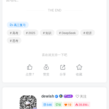
THE END
高三复习
# 高考
# 2025
# 知识
# DeepSeek
# 经济
# 思考
喜欢就支持一下吧
点赞
7
赞赏
分享
收藏
dewish
关注
546
0
19
28.8W+