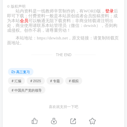
们搞革命所取得的一切胜利，是靠实事求是；现在我们要实
©
版权声明
站内资料是一线教师辛苦制作的，有
WORD
版，
登录
后
现四个现代化，同样要靠实事求是。”习近平指出，“我们过
即可下载；付费资料一般是本站原创或者会员投稿资料；成
为本站
会员
可以畅通无阻下载资料；非商业转载请注明出
去取得的一切成就都是靠实事求是。今天，我们要把中国特
处，商业
使用请
联系本站管理员（微信：
dewish
），否则构
色社会主义事业继续推向前进，还是要靠实事求是。”这表明
成侵权。创作不易，请尊重劳动！
( )
本站地址：
https://dewish.net
，原文链接：请复制转载页
面地址。
①实事求是是我国不断取得历史性成就的强大动力
THE END
②实事求是是我们党长期坚持的思想方法和工作方法
高三复习
③经济社会每次重大发展变革一定都伴随着理念更新
# 汇编
# 2025
# 专题
# 模拟
# 中国共产党的领导
④坚持实事求是是党认识世界、改造世界的根本要求
喜欢就支持一下吧
A.①③ B.①④ C.②④ D.②③
【答案】C