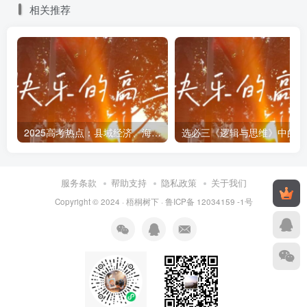
水平和长期执政能力，创新和改进领导方式和执政方式，深
相关推荐
化党的建设制度改革，健全全面从严治党体系。据材料，下
列推断正确的是( )
①党通过制度建设巩固长期执政地位，在与时偕行中彰
显政治本色
②推进党的自我革命能够破解大党独有难题，永葆党的
2025高考热点：县域经济、海洋经济和湾区经济
选
先进性和纯洁性
服务条款
帮助支持
隐私政策
关于我们
③党的建设是历久弥新的伟大工程，是中华文化和中国
Copyright © 2024 ·
梧桐树下
·
鲁ICP备 12034159 -1号
精神的时代精华
④党的指导思想一脉相承，为新时代党和国家事业发展
提供根本遵循
A.①② B.①④ C.②③ D.③④