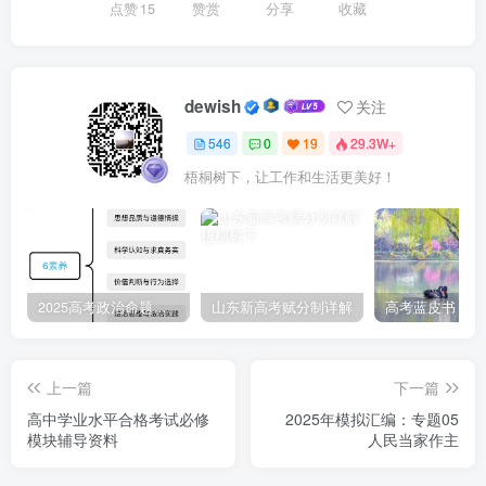
点赞
15
赞赏
分享
收藏
【解析】①：改革是我国不断取得历史性成就的强大动
力，实事求是是我们党长期坚持的思想方法和工作方法，①
dewish
关注
排除。②：从革命时期到现代化建设再到新时代，实事求是
始终被强调，说明它是长期坚持的方法，②正确。③：材料
546
0
19
29.3W+
强调的是我党始终坚持实事求是，没有体现理念更新，③排
梧桐树下，让工作和生活更美好！
除。④：邓小平理论高度重视实事求是，实事求是同样是习
近平新时代中国特色社会主义思想的精髓，贯穿新时代中国
特色社会主义方方面面，这表明坚持实事求是是党认识世
界、改造世界的根本要求，④正确。故本题选C。
2025高考政治命题纲要解读
山东新高考赋分制详解
4.（2025·山东德州·二模）党的十三大根据邓小平的意
上一篇
下一篇
见，首次把制度建设作为党的建设的重要组成部分加以阐
高中学业水平合格考试必修
2025年模拟汇编：专题05
述，并突出强调加强党内民主。党的二十届三中全会根据习
模块辅导资料
人民当家作主
近平的主张，提出进一步全面深化改革要聚焦提高党的领导