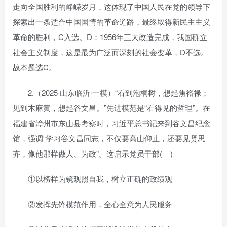
走向全国胜利的峥嵘岁月，这体现了中国人民在党的领导下
探索出一条适合中国国情的革命道路，最终取得新民主主义
革命的胜利，C入选。D：1956年三大改造完成，我国确立
社会主义制度，这是最为广泛而深刻的社会变革，D不选。
故本题选C。
2.（2025·山东临沂·一模）“看到泡桐树，想起焦裕禄；
见到木麻黄，想起谷文昌。”先进模范是“看得见的哲理”。在
福建省漳州市东山县考察时，习近平总书记来到谷文昌纪念
馆，强调“学习谷文昌同志，不仅要高山仰止，还要见贤思
齐，像他那样做人、为政”。这启示党员干部( )
①以榜样为镜观照自我，树立正确的政绩观
②发挥先锋模范作用，全心全意为人民服务