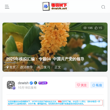
196
15
2025年模拟汇编：专题04 中国共产党的领导
首页
政治教学
高三复习
正文
dewish
关注
私信
10月18日发布