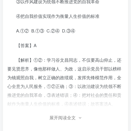
③以作风建设为统领不断推进党的自我革命
④把自我价值实现作为衡量人生价值的标准
A.①② B.①③ C.②④ D.③④
【答案】A
【解析】①②：学习谷文昌同志，不仅要高山仰止，还
要见贤思齐，像他那样做人、为政，这启示党员干部以榜样
为镜观照自我，树立正确的政绩观，发挥先锋模范作用，全
心全意为人民服务，①②正确；③：以政治建设为统领不断
推进党的自我革命，③表述错误；④：把对社会的责任和贡
献作为衡量人生价值的标准，④表述错误；故答案选A。
展开阅读全文
3.（2025·山东泰安·二模）1978年，邓小平同志在《解
放思想，实事求是，团结一致向前看》一文中强调：“过去我