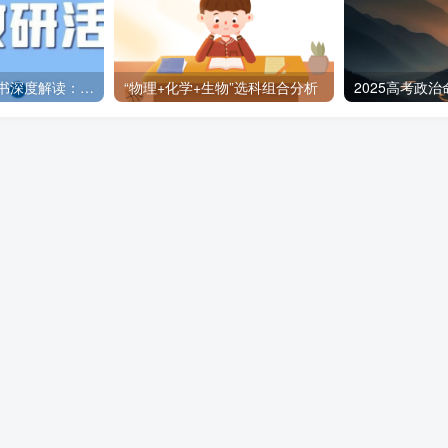
2026版高考蓝皮书深度解读：命题方向、趋势与分层备考策略
“物理+化学+生物”选科组合分析
2025高考政