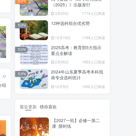
TOP3
（2025）》出版发行
3月25日
1774人已阅读
12种选科组合优劣势
TOP4
12月19日
1768人已阅读
2025高考：教育部5大指示
TOP5
要点全解读
高考蓝皮书《高考研究报告（2025）》出版发行
12种选科组合优劣势
2025高考：教育部5大指示要点全解读
2月26日
1653人已阅读
2024年山东夏季高考本科指
TOP6
篇
南专业选科统计
介绍
12月9日
1302人已阅读
最近更新
猜你喜欢
【2027一轮】必修一第二
课 限时练