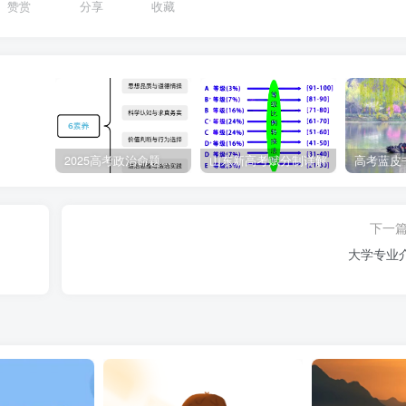
赞赏
分享
收藏
2025高考政治命题纲要解读
山东新高考赋分制详解
下一
大学专业