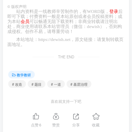
©
版权声明
站内资料是一线教师辛苦制作的，有
WORD
版，
登录
后
即可下载；付费资料一般是本站原创或者会员投稿资料；成
为本站
会员
可以畅通无阻下载资料；非商业转载请注明出
处，商业
使用请
联系本站管理员（微信：
dewish
），否则构
成侵权。创作不易，请尊重劳动！
本站地址：
https://dewish.net
，原文链接：请复制转载页
面地址。
THE END
教学教研
# 改造
# 题目
# 一道
# 基层治理
喜欢就支持一下吧
点赞
6
赞赏
分享
收藏