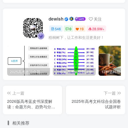
dewish
关注
546
0
19
28.9W+
梧桐树下，让工作和生活更美好！
2025高考政治命题纲要解读
山东新高考赋分制详解
12种选科组合
上一篇
下一篇
2026版高考蓝皮书深度解
2025年高考文科综合全国卷
读：命题方向、趋势与分层
试题评析
备考策略
相关推荐