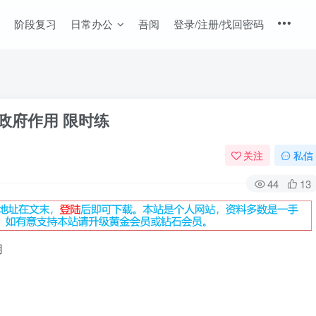
阶段复习
日常办公
吾阅
登录/注册/找回密码
挥政府作用 限时练
关注
私信
44
13
用