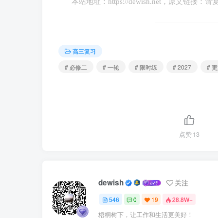
本站地址：
https://dewish.net
，原文链接：请
D．引导市场主体诚信经营，树立良好的形
6．(2025·安徽卷)2025年4月，国
高三复习
部署依法规范广告市场，鼓励消费者以及知情
# 必修二
# 一轮
# 限时练
# 2027
# 
管部门开展广告合规助企行动。这表明，营造
①全民增强法治观念，共同维护良好的广
②网络平台加强监督，对广告违法行为实
点赞
13
③广告经营者制定行业发展法规，引导行
④政府提升管理和服务能力，促进市场主
dewish
关注
546
0
19
28.8W+
A．①② B．①④ C．②③ D．③④
梧桐树下，让工作和生活更美好！