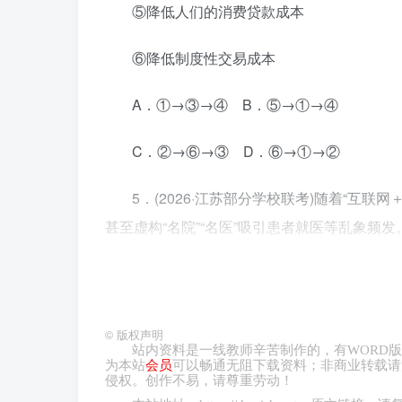
⑤降低人们的消费贷款成本
⑥降低制度性交易成本
A．①→③→④ B．⑤→①→④
C．②→⑥→③ D．⑥→①→②
5．(2026·江苏部分学校联考)随着“互
甚至虚构“名院”“名医”吸引患者就医等乱象频发
认定指南》，对医疗广告发布主体作出严格限
A．充分发挥市场在医疗资源配置中的决定
©
版权声明
B．规范市场秩序，克服市场调节盲目性弊
站内资料是一线教师辛苦制作的，有
WORD
版
为本站
会员
可以畅通无阻下载资料；非商业转载请
侵权。创作不易，请尊重劳动！
C．履行市场监管职能，维护人民的根本利