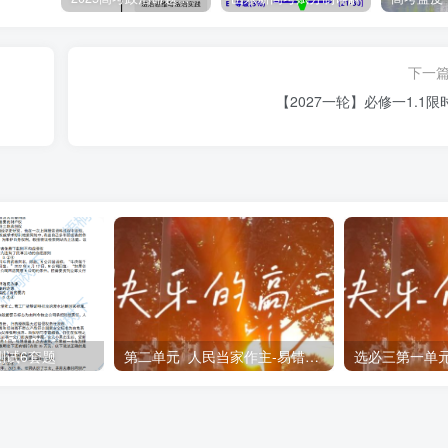
持民营经济的政策引导下，某银行从看重抵押转向看重技术，将企业研
点。据此，某民营企业获得500万元“专精特新贷”，同时享受贴
下一
【2027一轮】必修一1.1限
发展
服务
资能力
新水平
测试6套题
第二单元 人民当家作主-易错易混
逆回购是央行公开市场操作工具之一，指央行向一级交易商(商业银行
行于2025年10月15日开展6 000亿元买断式逆回购操作，期