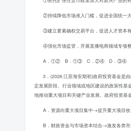
①依托扩张性货币政策加大对新兴产业的
②持续降低市场准入门槛，促进全国统一
③建立要素确权交易平台，促进人才资本
④强化市场监管，开展直播电商领域专项
A．①② B．①③ C．②④ D．③④
3．(2026·江苏海安期初)政府投资基
定发展阶段、行业领域或地区建设的政策性基
地推动重大项目和关键产业发展。政府投资基
A．资源向重大项目集中→提升重大项目收
B．财政资金与市场资本结合→激发各类市