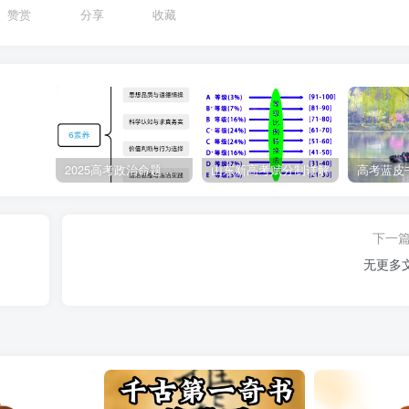
赞赏
分享
收藏
2025高考政治命题纲要解读
山东新高考赋分制详解
下一
无更多