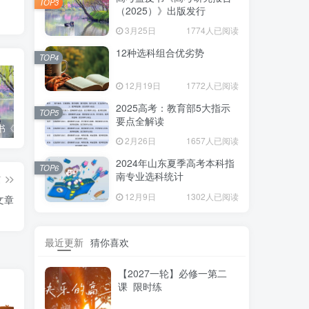
TOP3
（2025）》出版发行
3月25日
1774人已阅读
12种选科组合优劣势
TOP4
12月19日
1772人已阅读
2025高考：教育部5大指示
TOP5
要点全解读
高考蓝皮书《高考研究报告（2025）》出版发行
12种选科组合优劣势
2025高考：教育部5大指示要点全解读
2月26日
1657人已阅读
2024年山东夏季高考本科指
TOP6
南专业选科统计
篇
12月9日
1302人已阅读
文章
最近更新
猜你喜欢
【2027一轮】必修一第二
课 限时练