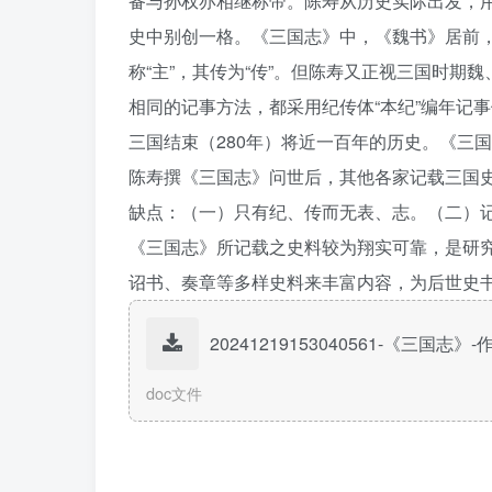
备与孙权亦相继称帝。陈寿从历史实际出发，用
史中别创一格。《三国志》中，《魏书》居前，
称“主”，其传为“传”。但陈寿又正视三国时
相同的记事方法，都采用纪传体“本纪”编年记
三国结束（280年）将近一百年的历史。《三
陈寿撰《三国志》问世后，其他各家记载三国
缺点：（一）只有纪、传而无表、志。（二）
《三国志》所记载之史料较为翔实可靠，是研
诏书、奏章等多样史料来丰富内容，为后世史
20241219153040561-《三国
doc文件