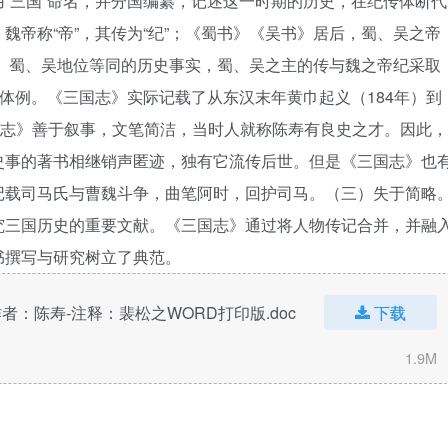
“三国”命名，并分国编纂，记述这一时期的历史，在纪传体断代
魏帝称“帝”，其传为“纪”；《蜀书》《吴书》居后，蜀、吴之帝
期魏、蜀、吴地位等同的历史事实，蜀、吴之主的传与魏之帝纪采取
事体例。《三国志》实际记载了从东汉末年黄巾起义（184年）到
国志》善于叙事，文笔简洁，当时人就称陈寿有良史之才。因此，
史事的著书相继销声匿迹，独有它流传后世。但是《三国志》也
记载司马氏与曹魏斗争，曲笔阿时，回护司马。（三）失于简略
究三国历史的重要文献。
《三国志》通过将人物传记合并，并融
书撰写与研究树立了典范。
志》-作者：陈寿-注释：裴松之WORD打印版.doc
下载
1.9M