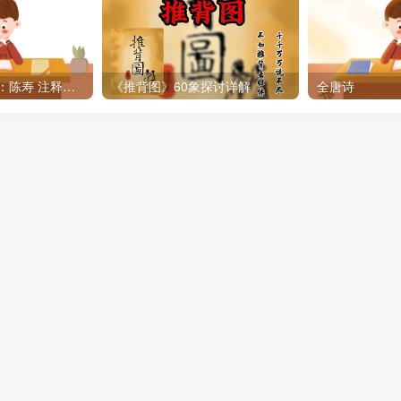
《三国志》 作者：陈寿 注释：裴松之[打印版]
《推背图》60象探讨详解
全唐诗