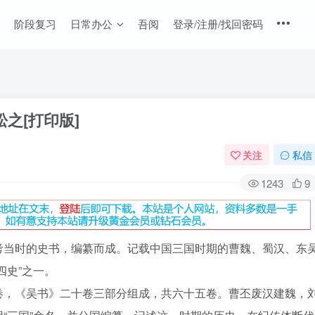
阶段复习
日常办公
吾阅
登录/注册/找回密码
之[打印版]
关注
私信
1243
9
考当时的史书，编纂而成。记载中国三国时期的
曹魏
、
蜀汉
、
东
四史
”之一。
卷，《
吴书
》二十卷三部分组成，共六十五卷。曹丕废汉建魏，