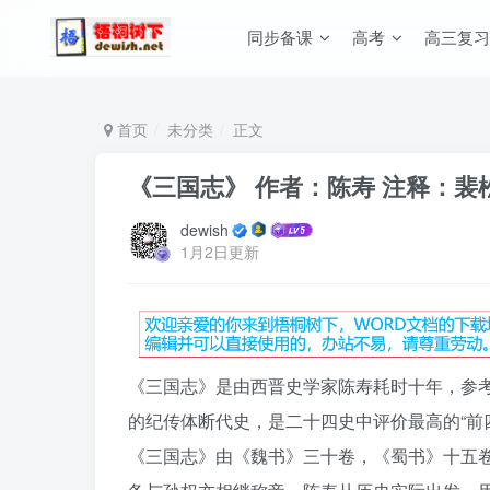
同步备课
高考
高三复习
首页
未分类
正文
《三国志》 作者：陈寿 注释：裴松
dewish
1月2日更新
《三国志》是由西晋史学家陈寿耗时十年，参
的
纪传体
断代史
，是
二十四史
中评价最高的“
前
《三国志》由《
魏书
》三十卷，《
蜀书
》十五