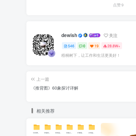
点赞
9
dewish
关注
546
0
19
28.8W+
梧桐树下，让工作和生活更美好！
上一篇
《推背图》60象探讨详解
相关推荐