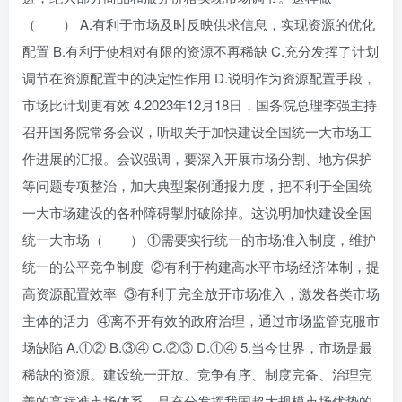
（ ） A.有利于市场及时反映供求信息，实现资源的优化
配置 B.有利于使相对有限的资源不再稀缺 C.充分发挥了计划
调节在资源配置中的决定性作用 D.说明作为资源配置手段，
市场比计划更有效 4.2023年12月18日，国务院总理李强主持
召开国务院常务会议，听取关于加快建设全国统一大市场工
作进展的汇报。会议强调，要深入开展市场分割、地方保护
等问题专项整治，加大典型案例通报力度，把不利于全国统
一大市场建设的各种障碍掣肘破除掉。这说明加快建设全国
统一大市场（ ） ①需要实行统一的市场准入制度，维护
统一的公平竞争制度 ②有利于构建高水平市场经济体制，提
高资源配置效率 ③有利于完全放开市场准入，激发各类市场
主体的活力 ④离不开有效的政府治理，通过市场监管克服市
场缺陷 A.①② B.③④ C.②③ D.①④ 5.当今世界，市场是最
稀缺的资源。建设统一开放、竞争有序、制度完备、治理完
善的高标准市场体系，是充分发挥我国超大规模市场优势的