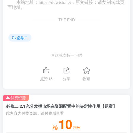
影响消费者需求的决定因素 A.①③ B.①④ C.②③ D.③④ 10.
本站地址：
https://dewish.net
，原文链接：请复制转载页
面地址。
受利益驱动，农民大量种植白菜，但今年白菜的价格持续低
迷，甚至一度出现一斤只卖9分钱的情况，市场过度饱和让这
THE END
些农民守着满地的白菜，持续压价也无人收购。可见
（ ） A.市场能够实现资源的合理配置 B.单靠市场调节会
必修二
导致资源浪费 C.白菜价格不能完全由市场调节 D.市场调节能
推动科学技术进步
二、非选择题
11.阅读材料，完成要求。
喜欢就支持一下吧
2023年4月，国务院国资委公示了第三批共295家假冒中央企
业的名单，假冒国字号招牌的“李鬼”被曝光。公示称，部分
点赞
15
分享
收藏
中央企业对外公告了一批假冒国企名单，明确有关公司及其
下设各级子公司均为假冒国企，与中央企业无任何隶属或股
付费资源
权关系，也不存在任何投资、合作、业务等关系，其一切行
必修二 2.1充分发挥市场在资源配置中的决定性作用【题案】
为均与中央企业无关。其实，国资委已多次出手打假，于
此内容为付费资源，请付费后查看
2021年和2022年先后公布了两批假冒国企名单，但假央企问
10
题仍然存在。“李鬼”之所以存在，归根结底在于央企背后的
积分