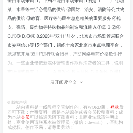
全由市场来调节。下列不能由市场来调节的是（ ） ①蔬
菜、水果等生活必需品的供给 ②国防、治安、消防等公共物
品的供给 ③教育、医疗等与民生息息相关的重要服务 ④枪
支、弹药、爆炸物等特殊物品的制造和流通 A.①② B.②④
C.①③ D.③④ 8.2023年“双11”前夕，北京市市场监管局联合
市委网信办等15个部门，组织十余家北京市重点电商平台，
就规范开展“双11”进行联合指导，严防网络电商价格欺诈行
为。一些企业错把新媒体营销当作欺诈消费者的工具，说明
市场调节具有（ ） A.自发性 B.盲目性 C.竞争性 D.滞后
性 9.一段时间，“阳光玫瑰”葡萄品种的价格很高，不少地方
展开阅读全文
的农民纷纷种植。没过几年，“阳光玫瑰”产量激增，再加上
种植户过度追求产量导致产品失去了特有的优良风味，价格
©
版权声明
直线下降，种植户“钱景”堪忧。这说明（ ） ①市场调节
站内资料是一线教师辛苦制作的，有
WORD
版，
登录
后
即可下载；付费资料一般是本站原创或者会员投稿资料；成
存在盲目性，无法弥补 ②市场调节存在滞后性，生产者利益
为本站
会员
可以畅通无阻下载资料；非商业转载请注明出
处，商业
使用请
联系本站管理员（微信：
dewish
），否则构
会受损 ③当商品供过于求时，价格一般会下跌 ④商品品质是
成侵权。创作不易，请尊重劳动！