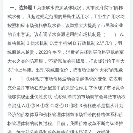
一、选择题
1.为缓解水资源紧张状况，某市政府实行“阶梯
式水价”。凡超过规定范围的居民生活用水，工业生产用水均
按照相应市场价格收取水费，该举措大大提高了市民和企业
的节水意识。该市调节水资源运用的市场机制是（ ） A.
价格机制 B.供求机制 C.竞争机制 D.行政机制 2.近几年，羽
绒服越来越贵，2023年冬季，消费者选择购买价格更低的军
大衣之类的防寒服，“不断涨价的羽绒服，把市场让给了军大
衣”冲上热搜。出现“羽绒服涨价，把市场让给军大衣”的现象
（ ） ①体现了市场价格波动会引起供求的变化 ②表明
充分发挥市场在资源配置中的决定性作用 ③体现了市场竞争
能够实现企业优胜劣汰 ④说明单纯的市场调节会导致市场秩
序混乱 A.①② B.①③ C.②④ D.③④ 3.价格改革是指从计划
经济的价格体系和价格管理体制向市场经济的价格体系和价
格管理体制的转换过程。目前，我国价格改革不断向纵深推
进，绝大部分商品和服务价格实现市场调节。这样做