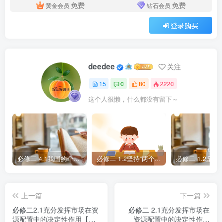
信誉和资源优势，在日常经营活动或融资活动中会受到市场
免费
免费
黄金会员
钻石会员
更多青睐。不法分子通过挂靠、伪造工商资料等手段，披上
登录购买
央企或其下属子公司的外衣，就能迅速获得政策、融资方面
的便利以及更多的资源，进而获取更大收益。假冒国企、央
企的行为触碰了法律红线，打假势在必行。这是一项持续、
deedee
关注
系统的工程，需要国资系统、市场监管和公安执法等部门联
15
0
80
2220
手打出“组合拳”。 运用“我国的社会主义市场经济体制”的知
这个人很懒，什么都没有留下～
识，说明假冒国企问题频发的原因，并从国家角度说明对
策。
必修二 4.1我国的个人收入分配【题案答案】
必修二 1.2坚持“两个毫不动摇”【题案】
上一篇
下一篇
必修二2.1充分发挥市场在资
必修二 2.1充分发挥市场在
源配置中的决定性作用【学
资源配置中的决定性作用