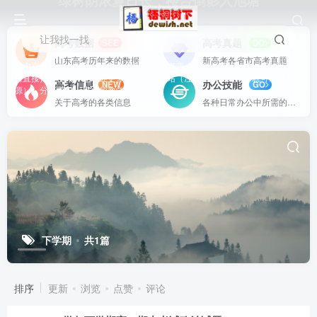
绿树阴浓夏日长，楼台倒影入池塘
让我找一找
高考数据
高考真题
SEE
DO
山东高考历年来的数据
新高考各省市高考真题
站内资源基本上都是一线教学实际使用的资源，配有WORD版本，可以下载
后直接打印使用。也欢迎更多老师加盟网站（注册登录成为用户就可以发布资
高考信息
办公技能
NEW
GO
源），分享更好、更多的教学资源。
关于高考的各类信息
各种日常办公中所需的方式方法
下学期
共1篇
排序
更新
浏览
点赞
评论