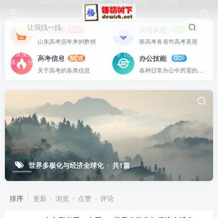
绿树阴浓夏日长，楼台倒影入池塘
让我找一找
高考数据
高考真题
SEE
DO
山东高考历年来的数据
新高考各省市高考真题
站内资源基本上都是一线教学实际使用的资源，配有WORD版本，可以下载
后直接打印使用。也欢迎更多老师加盟网站（注册登录成为用户就可以发布资
高考信息
办公技能
NEW
GO
源），分享更好、更多的教学资源。
关于高考的各类信息
各种日常办公中所需的方式方法
世界多极化与经济全球化
共1篇
排序
更新
浏览
点赞
评论