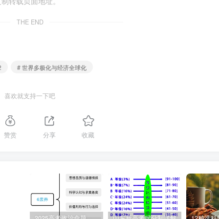
复制转载页面地址。
推动下，2021年10月，136个国家和地区在“经合组织”
THE END
”被设定为15%。材料表明( )
定，本质是“美国优先”
2
# 世界多极化与经济全球化
了行使税收管辖权的权利
喜欢就支持一下吧
与全球最低企业税率谈判
率谈判结果的决定性因素
赞赏
分享
收藏
提高全球最低企业税率。在美国推动下，136个国家和地区在“
2025高考政治命题纲要解读
山东新高考赋分制详解
12种选