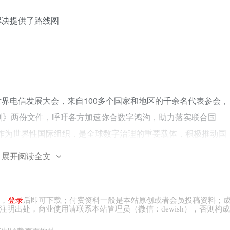
解决提供了路线图
界电信发展大会，来自100多个国家和地区的千余名代表参会，
划》两份文件，呼吁各方加速弥合数字鸿沟，助力落实联合国
盟作为世界性国际组织，是全球数字治理的重要载体，积极推动国
③符合题意。②：霸权主义和强权政治是和平与发展的主要障碍
展开阅读全文
030年可持续发展目标密切相关的数字化发展指明了方向。它有
数字化转型的路线图，④错误。故本题选B。
，
登录
后即可下载；付费资料一般是本站原创或者会员投稿资料；
体量较小的国家为与大国争夺国际投资，往往会设定较低的企业税率，
注明出处，商业
使用请
联系本站管理员（微信：
dewish
），否则构成
解财政赤字，倡议各国对跨国公司征收最低21%的企业税。该倡