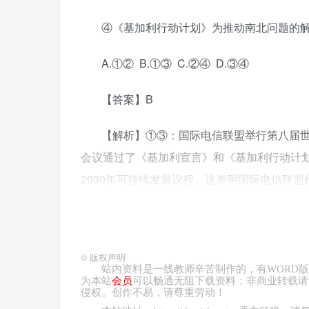
④《基加利行动计划》为推动南北问题的
A.①② B.①③ C.②④ D.③④
【答案】B
【解析】①③：国际电信联盟举行第八届世
会议通过了《基加利宣言》和《基加利行动计
2030年可持续发展议程。这表明国际电信联
际多边合作以应对全人类面临的共同课题，①
②错误。④：《基加利行动计划》为与联合国2
利于解决南北问题，为新冠肺炎疫情之后加速
©
版权声明
站内资料是一线教师辛苦制作的，有
WORD
版
3.（2022·山东·高考真题）一些经济
为本站
会员
可以畅通无阻下载资料；非商业转载请
侵权。创作不易，请尊重劳动！
有些国家甚至将税率定在10%以下。美国为缓