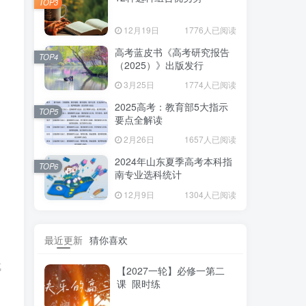
TOP3
12月19日
1776人已阅读
高考蓝皮书《高考研究报告
TOP4
（2025）》出版发行
3月25日
1774人已阅读
2025高考：教育部5大指示
TOP5
要点全解读
2月26日
1657人已阅读
2024年山东夏季高考本科指
TOP6
南专业选科统计
12月9日
1304人已阅读
，
最近更新
猜你喜欢
成
【2027一轮】必修一第二
课 限时练
议