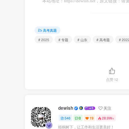
本站地址：
https://dewish.net
，原文链接：请
得到法德等国支持，但遭到爱尔兰等国反对。在美国
（OECD）框架下达成共识，“全球最低企业税率
①美国利用“经合组织”主导此次国际规则制
高考真题
# 2025
# 专题
# 山东
# 高考题
# 202
②“经合组织”通过设定最低企业税率获得
③各参与国以共同利益为出发点，积极参
④国家利益和国家实力是达成此次最低税
点赞
12
A.①③ B.①④ C.②③ D.②④
【答案】B
dewish
关注
546
0
19
28.9W+
【解析】①④：美国为缓解财政赤字，有意
梧桐树下，让工作和生活更美好！