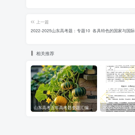
合组织”（OECD）框架下达成共识，设定“全
定，本质是“美国优先”，也说明国家利益和国
②：税收管辖权的权利属于主权国家，②说法
上一篇
③说法错误，不选。故本题选B。
2022-2025山东高考题：专题10 各具特色的国家与国
4.（2025·山东·高考真题）
相关推荐
凝聚改革合力
谱写壮丽篇章
◆
事必有法，然后可成
在谈及抓改革落实时，习近平强调，“既要
为、量力而行，不能脱离实际”。
山东高考五年高考题专题汇编（2020-2024）
推出改革措施往往有着宝贵时间窗口，错
经很高，各方面条件也比较成熟，就要尽快推