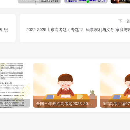
球最低企业税率”，这表明美国利用“经合组织”主导此次国际规则制
家实力是达成此次最低税率谈判结果的决定性因素，①④正确。
错误，不选。③：各参与国以本国利益为出发点，而非共同利益
下一
际组织
2022-2025山东高考题：专题12 民事权利与义务 家庭与
积极主动，更要扎实稳健，明确优先序，把握时度效，尽力而
2022-2025山东高考题01：中国特色社会主义
全国三年政治高考题2023-2025打包下载
过了时机就难以达到预期目的。对于一项改革，人民群众的呼声
出；各方面认识还不一致、条件不太具备的，可以循序渐进推动