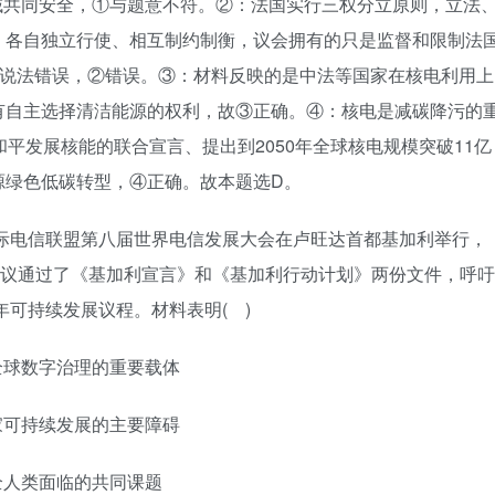
域共同安全，①与题意不符。②：法国实行三权分立原则，立法
，各自独立行使、相互制约制衡，议会拥有的只是监督和限制法
的说法错误，②错误。③：材料反映的是中法等国家在核电利用上
有自主选择清洁能源的权利，故③正确。④：核电是减碳降污的
平发展核能的联合宣言、提出到2050年全球核电规模突破11亿
源绿色低碳转型，④正确。故本题选D。
6月，国际电信联盟第八届世界电信发展大会在卢旺达首都基加利举行，
会议通过了《基加利宣言》和《基加利行动计划》两份文件，呼吁
年可持续发展议程。材料表明( )
全球数字治理的重要载体
家可持续发展的主要障碍
全人类面临的共同课题