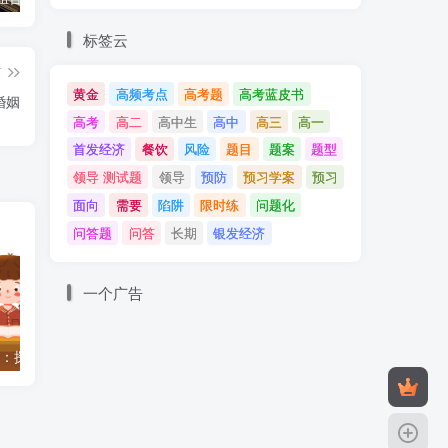
标签云
，
篇
黄金
高频考点
高考题
高考蓝皮书
婚姻
高考
高二
高中生
高中
高三
高一
首发经济
餐饮
风险
题目
题案
题型
领导 测试题
领导
预防
预习学案
预习
面向
需要
陷阱
限时练
问题化
问答题
问答
长期
银发经济
一个广告
5年高考汇编07：探索世界与把握规律
全国高考题汇编2023-2025：专题10 文化传承与文化创新
已
。