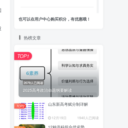
、
国
也可以在用户中心购买积分，有优惠哦！
重
热榜文章
TOP1
2079人已阅读
2025高考政治命题纲要解读
山东新高考赋分制详解
TOP2
12月19日
1940人已阅读
12种选科组合优劣势