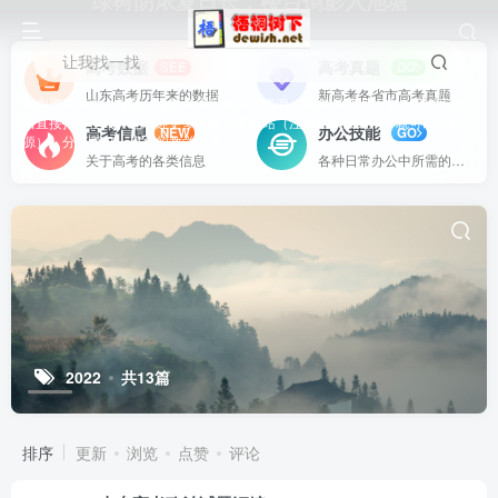
绿树阴浓夏日长，楼台倒影入池塘
让我找一找
高考数据
高考真题
SEE
DO
山东高考历年来的数据
新高考各省市高考真题
站内资源基本上都是一线教学实际使用的资源，配有WORD版本，可以下载
后直接打印使用。也欢迎更多老师加盟网站（注册登录成为用户就可以发布资
高考信息
办公技能
NEW
GO
源），分享更好、更多的教学资源。
关于高考的各类信息
各种日常办公中所需的方式方法
2022
共13篇
排序
更新
浏览
点赞
评论