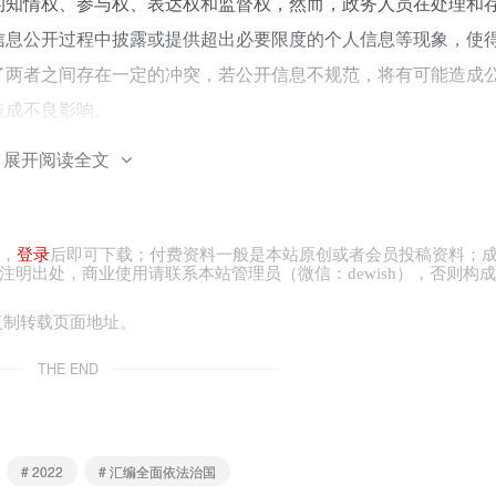
的知情权、参与权、表达权和监督权，然而，政务人员在处理和
信息公开过程中披露或提供超出必要限度的个人信息等现象，使
了两者之间存在一定的冲突，若公开信息不规范，将有可能造成
造成不良影响。
展开阅读全文
“信息公开”与“隐私保护”之间的关系，既要兼顾公众的知情权、
不要让信息公开变成隐私信息“裸奔”，给公民造成极大的信息安
，
登录
后即可下载；付费资料一般是本站原创或者会员投稿资料；
注明出处，商业
使用请
联系本站管理员（微信：
dewish
），否则构成
利益的平衡、依法履职和保护公民个人信息安全的平衡，相关部
复制转载页面地址。
个人敏感信息进行匿名化处理，要坚持合法、正当、必要的原则
THE END
信息保护
# 2022
# 汇编全面依法治国
关知识