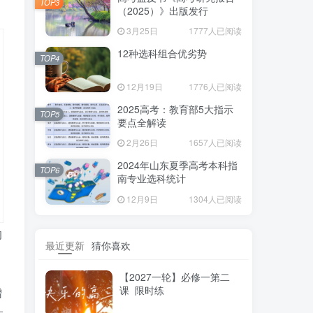
TOP3
（2025）》出版发行
3月25日
1777人已阅读
12种选科组合优劣势
TOP4
12月19日
1776人已阅读
2025高考：教育部5大指示
TOP5
要点全解读
2月26日
1657人已阅读
2024年山东夏季高考本科指
TOP6
南专业选科统计
12月9日
1304人已阅读
的
最近更新
猜你喜欢
【2027一轮】必修一第二
课 限时练
增