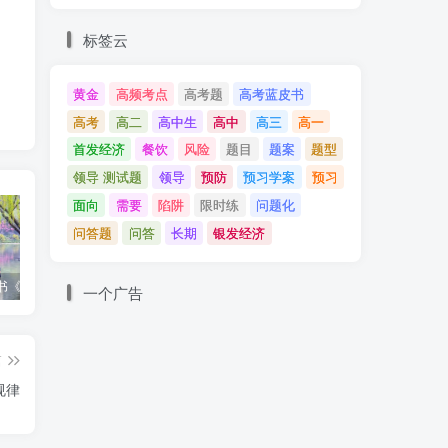
标签云
黄金
高频考点
高考题
高考蓝皮书
高考
高二
高中生
高中
高三
高一
首发经济
餐饮
风险
题目
题案
题型
领导 测试题
领导
预防
预习学案
预习
法
面向
需要
陷阱
限时练
问题化
问答题
问答
长期
银发经济
高考蓝皮书《高考研究报告（2025）》出版发行
12种选科组合优劣势
2025高考：教育部5大指示要点全解读
一个广告
动
篇
规律
防