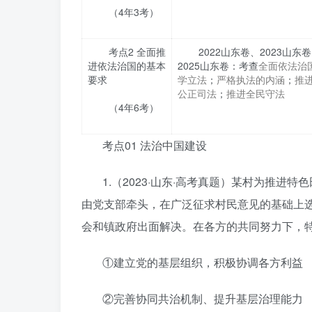
（4年3考）
考点2 全面推
2022山东卷、2023山东
进依法治国的基本
2025山东卷：考查
全面依法治
要求
学立法
；
严格执法的内涵
；
推
公正司法
；
推进全民守法
（4年6考）
考点01 法治中国建设
1.（2023·山东·高考真题）某村为推进
由党支部牵头，在广泛征求村民意见的基础上
会和镇政府出面解决。在各方的共同努力下，特
①建立党的基层组织，积极协调各方利益
②完善协同共治机制、提升基层治理能力