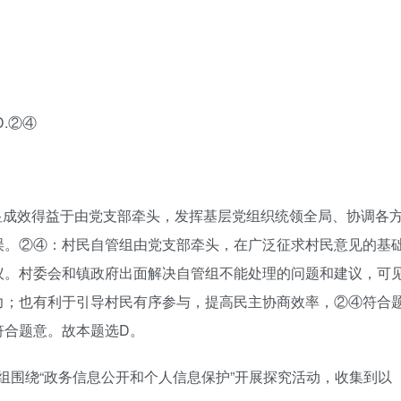
.②④
显成效得益于由党支部牵头，发挥基层党组织统领全局、协调各
误。②④：村民自管组由党支部牵头，在广泛征求村民意见的基
议。村委会和镇政府出面解决自管组不能处理的问题和建议，可
力；也有利于引导村民有序参与，提高民主协商效率，②④符合
符合题意。故本题选D。
习小组围绕“政务信息公开和个人信息保护”开展探究活动，收集到以