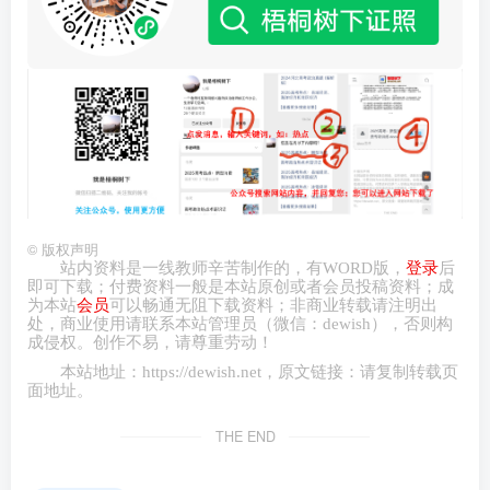
©
版权声明
站内资料是一线教师辛苦制作的，有
WORD
版，
登录
后
即可下载；付费资料一般是本站原创或者会员投稿资料；成
为本站
会员
可以畅通无阻下载资料；非商业转载请注明出
处，商业
使用请
联系本站管理员（微信：
dewish
），否则构
成侵权。创作不易，请尊重劳动！
本站地址：
https://dewish.net
，原文链接：请复制转载页
面地址。
THE END