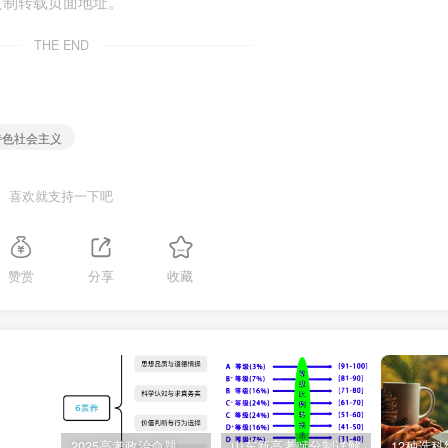
复制转载页面地址。
严宣告——“在中华大地上全面建成了小康社会”。回望过往的奋斗
THE END
光荣与梦想写在了历史深处；眺望前方的奋进路……。
，以“继往开来的世纪伟业”为主题撰写一篇短评。
特色社会主义
，逻辑清晰；③学科术语使用规范；④总字数在250字左右。
喜欢就支持一下吧
赞赏
分享
收藏
2025高考政治命题纲要解读
山东新高考赋分制详解
12种选