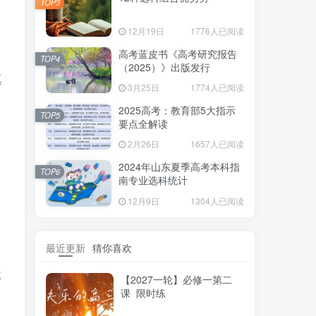
TOP3
12月19日
1776人已阅读
高考蓝皮书《高考研究报告
TOP4
（2025）》出版发行
真
3月25日
1774人已阅读
2025高考：教育部5大指示
TOP5
要点全解读
2月26日
1657人已阅读
2024年山东夏季高考本科指
TOP6
南专业选科统计
12月9日
1304人已阅读
最近更新
猜你喜欢
成
【2027一轮】必修一第二
课 限时练