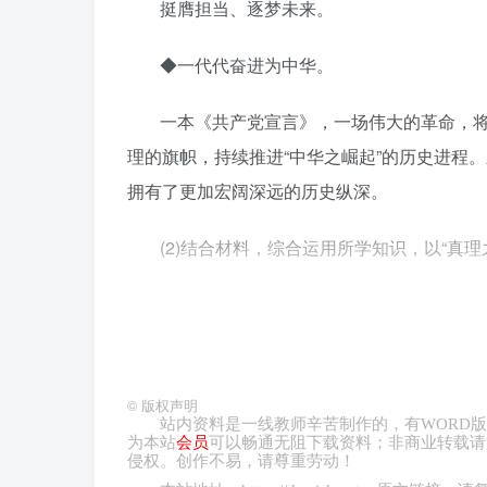
挺膺担当、逐梦未来。
◆一代代奋进为中华。
一本《共产党宣言》，一场伟大的革命，
理的旗帜，持续推进“中华之崛起”的历史进程
拥有了更加宏阔深远的历史纵深。
(2)结合材料，综合运用所学知识，以“真
要求：①围绕主题，观点明确；②论证充分
考点03 回望过往的奋斗路 眺望前方的奋进
©
版权声明
1.（2022·山东·高考）真理的力量。
站内资料是一线教师辛苦制作的，有
WORD
版
为本站
会员
可以畅通无阻下载资料；非商业转载请
侵权。创作不易，请尊重劳动！
◆继往开来。