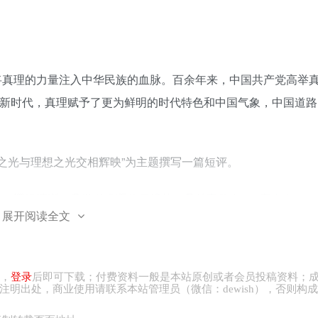
将真理的力量注入中华民族的血脉。百余年来，中国共产党高举
。新时代，真理赋予了更为鲜明的时代特色和中国气象，中国道路
理之光与理想之光交相辉映”为主题撰写一篇短评。
，逻辑清晰：③学科术语使用规范；④总字数在250字左右。
展开阅读全文
路
，
登录
后即可下载；付费资料一般是本站原创或者会员投稿资料；
注明出处，商业
使用请
联系本站管理员（微信：
dewish
），否则构成