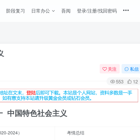
阶段复习
日常办公
吾阅
登录/注册/找回密码
义
关注
私信
553
12
一 中国特色社会主义
0-2024）
考情总结