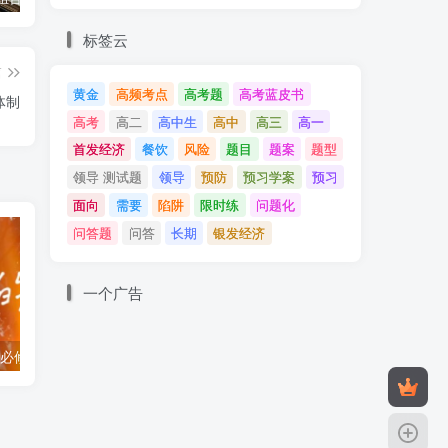
标签云
篇
黄金
高频考点
高考题
高考蓝皮书
体制
高考
高二
高中生
高中
高三
高一
首发经济
餐饮
风险
题目
题案
题型
领导 测试题
领导
预防
预习学案
预习
面向
需要
陷阱
限时练
问题化
问答题
问答
长期
银发经济
一个广告
选择题100道：必修一 中国特色社会主义
2025高考热点：县域经济、海洋经济和湾区经济