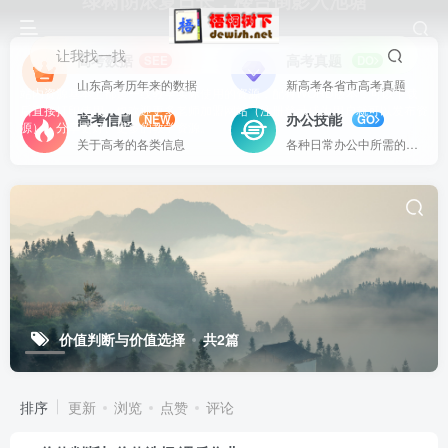
绿树阴浓夏日长，楼台倒影入池塘
让我找一找
高考数据
高考真题
SEE
DO
山东高考历年来的数据
新高考各省市高考真题
站内资源基本上都是一线教学实际使用的资源，配有WORD版本，可以下载
后直接打印使用。也欢迎更多老师加盟网站（注册登录成为用户就可以发布资
高考信息
办公技能
NEW
GO
源），分享更好、更多的教学资源。
关于高考的各类信息
各种日常办公中所需的方式方法
价值判断与价值选择
共2篇
排序
更新
浏览
点赞
评论