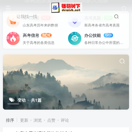
绿树阴浓夏日长，楼台倒影入池塘
让我找一找
高考数据
高考真题
SEE
DO
山东高考历年来的数据
新高考各省市高考真题
站内资源基本上都是一线教学实际使用的资源，配有WORD版本，可以下载
后直接打印使用。也欢迎更多老师加盟网站（注册登录成为用户就可以发布资
高考信息
办公技能
NEW
GO
源），分享更好、更多的教学资源。
关于高考的各类信息
各种日常办公中所需的方式方法
变动
共1篇
排序
更新
浏览
点赞
评论