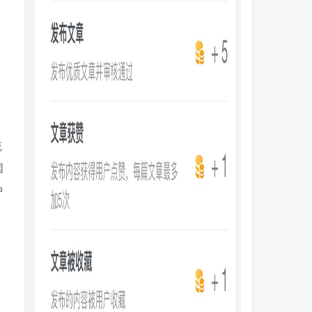
统
国
中