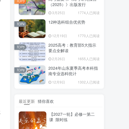
TOP3
（2025）》出版发行
3月25日
1774人已阅读
12种选科组合优劣势
TOP4
12月19日
1770人已阅读
2025高考：教育部5大指示
TOP5
要点全解读
2月26日
1655人已阅读
2024年山东夏季高考本科指
TOP6
南专业选科统计
12月9日
1302人已阅读
最近更新
猜你喜欢
自
成
【2027一轮】必修一第二
课 限时练