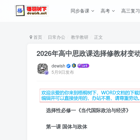
同步备课
高考
高三复习
首页
日常办公
教学教研
正文
2026年高中思政课选择修教材变
dewish
5月9日发布
选择性必修一《当代国际政治与经济》
第一课 国体与政体