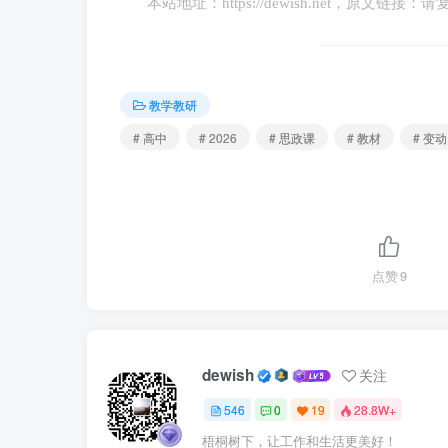
本站地址：
https://dewish.net
，原文链接：请
材料三 全球应对粮食危机网络2024年发布
严重的突发性饥饿问题，比上一年增加了2400
教学教研
# 高中
# 2026
# 思政课
# 教材
# 变动
第五课 中国的外交
第48页 构建人类命运共同体思想→构建
点赞
9
综合探究
第55页 【探究三】 倒数第二段更新为20
dewish
关注
2023年10月，习近平在第三届“一带一
546
0
19
28.8W+
到非洲和拉美，150多个国家、30多个国际组
梧桐树下，让工作和生活更美好！