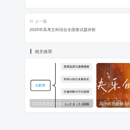
论坛，成立了20多个专业领域多边合作平台。
速公路为骨架，以铁路、公路、机场、港口、
上一篇
了各国商品、资金、技术、人员的大流通，推
2025年高考文科综合全国卷试题评析
相关推荐
第七课 经济全球化化与中国
第75页 相关链接 更新为2024年11月
2024年11月，第七届中国国际进口博
个以进口为主题的国家级展会，是国际贸易发
一轮高水平对外开放作出的重大决策，是中国
2025高考政治命题纲要解读
济、支持经济全球化的实际行动。中国国际进
同参与，它不是中国的“独唱”，而是多方的“大合