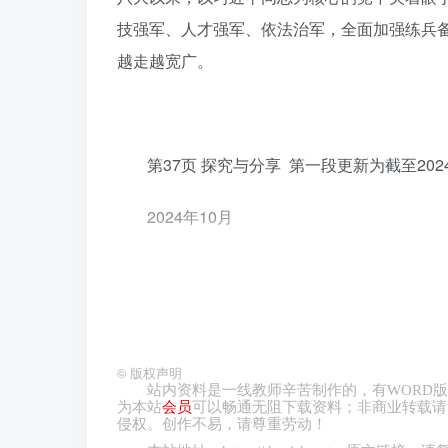
技强军、人才强军、依法治军，全面加强练兵备
越走越宽广。
第37页 探究与分享 第一段更新为截至2024
2024年10月
第38页 探究与分享
改为
材料二 非政府组织研究机构经济与和平研究
©
版权声明
站内资料是一线教师辛苦制作的，有
WORD
版
2018年以来受恐怖主义影响的国家最多的一
为本站
会员
可以畅通无阻下载资料；非商业转载请
侵权。创作不易，请尊重劳动！