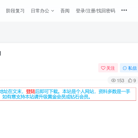
阶段复习
日常办公
吾阅
登录/注册/找回密码
动
关注
私信
153
9