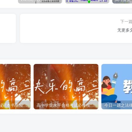
10年来，中国致力于构建以经济走廊为引领，以大通道和信息高
管网为依托，涵盖陆、海、天、网的全球互联互通网络，有效促
下一
动绵亘千年的古丝绸之路在新时代焕发新活力。
无更多
第七届中国国际进口博览会的材料
改为
览会在上海成功举办。中国国际进口博览会，是迄今为止世界上第一
展史上一大创举。举办中国国际进口博览会，是中国着眼于推动
主动向世界开放市场的重大举措，是中国推动建设开放型世界经
高中政治必修+选必7本书高频考点100问答
高中学业水平合格考试必修模块辅导资料
今日一题之法
口博览会由中国主办，世界贸易组织等多个国际组织和众多国家
唱”。