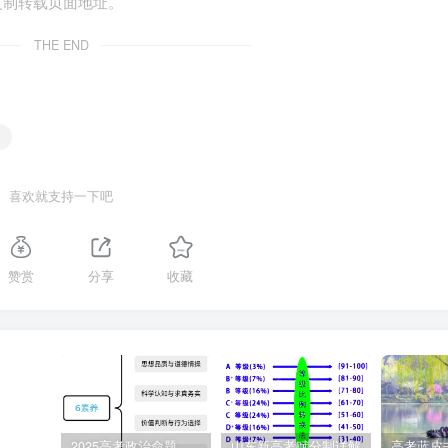
复制转载页面地址。
的报告称，2023年，全球共有59个国家和地区的近 2.82亿人面
万人
THE END
人类命运共同体理念
喜欢就支持一下吧
赞赏
分享
收藏
23年10月第三届“一带一路”国际合作高峰论坛的材料
改为
路”国际合作高峰论坛开幕式上指出，“一带一路”合作从亚欧大陆延伸
织签署共建“一带一路”合作文件，举办3届“一带一路”国际合作高峰
2025高考政治命题纲要解读
山东新高考赋分制详解