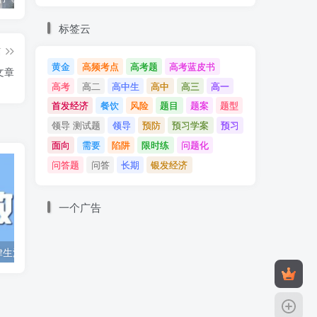
标签云
进
篇
黄金
高频考点
高考题
高考蓝皮书
文章
高考
高二
高中生
高中
高三
高一
首发经济
餐饮
风险
题目
题案
题型
领导 测试题
领导
预防
预习学案
预习
面向
需要
陷阱
限时练
问题化
问答题
问答
长期
银发经济
一个广告
新
律生活
改造题目一道：基层治理
共