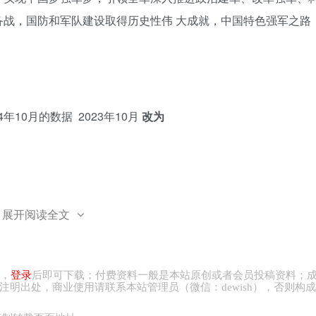
战，国防和军队建设取得历史性伟 大成就，中国特色强军之路
年10月的数据 2023年10月
改为
展开阅读全文
所2025年发表的《全球恐怖主义指数报告》指出， 2024年是
，
登录
后即可下载；付费资料一般是本站原创或者会员投稿资料；
年，全球至少经历过一次恐怖事件的国家达到66个。
注明出处，商业
使用请
联系本站管理员（微信：
dewish
），否则构成