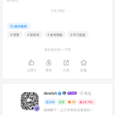
THE END
要不惧变化，拥抱变化，在变化中调整自身。这样的话
才能更好地适应现阶段的复习情况，获得正向反馈。
教学教研
# 背景
# 新高考
# 备考策略
# 学习效益
喜欢就支持一下吧
点赞
0
赞赏
分享
收藏
四、如何对待考试
dewish
关注
在复习阶段应该如何对待考试呢？如果只提一个建议的
546
0
19
28.7W+
话，那就是要多思考。
梧桐树下，让工作和生活更美好！