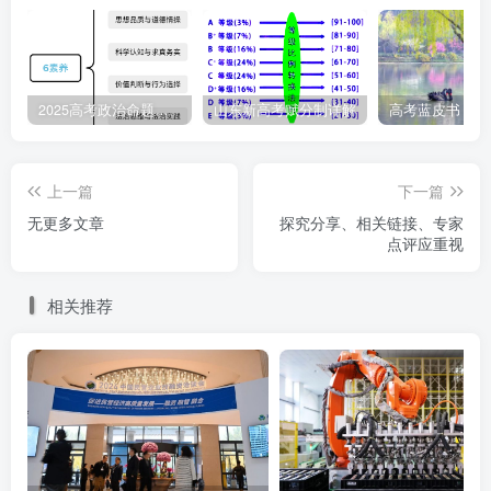
我们每天被各种各样的作业、考试、课堂所包围，很多
时候其实是像赶鸭子上架一样，缺少了对于一些重要事情的
反思。
2025高考政治命题纲要解读
山东新高考赋分制详解
考试不是为了得出一个分数，得到一个排名，而是找出
自己真正的问题，并积极改正，这才发挥了每一次考试的价
上一篇
下一篇
值。
无更多文章
探究分享、相关链接、专家
点评应重视
高三的每一次模拟考试都是在为高考做准备，所以无论
你考得好还是不好，都没有一点影响。
相关推荐
把时间拉远，试想一下，你现在已经是一名大学生了，
高考已经过去三、四年了，你还会去在意高三的某次考试考
了班级倒数/年级倒数吗？一定不会的。
每一次的模拟考都恰恰是你提升自己的机会，当别人在