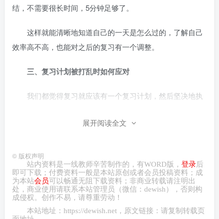
结，不需要很长时间，5分钟足够了。
这样就能清晰地知道自己的一天是怎么过的，了解自己
效率高不高，也能对之后的复习有一个调整。
三、复习计划被打乱时如何应对
我们都觉得复习就应该有一个复习计划，然后坚决地执
行。但事实上并不是这样。
展开阅读全文
我们自身学习的情况、外部的环境都是在不断变化的，
就比如说前两年有的地方高考要延期，可能打乱了很多同学
©
版权声明
原本的学习计划。
站内资料是一线教师辛苦制作的，有
WORD
版，
登录
后
即可下载；付费资料一般是本站原创或者会员投稿资料；成
为本站
会员
可以畅通无阻下载资料；非商业转载请注明出
但是没有关系，我们要做的就是及时调整。每隔一段时
处，商业
使用请
联系本站管理员（微信：
dewish
），否则构
成侵权。创作不易，请尊重劳动！
间就应当对自己的情况做一个评估，对自己原先的计划及时
本站地址：
https://dewish.net
，原文链接：请复制转载页
做出调整与规划。
面地址。