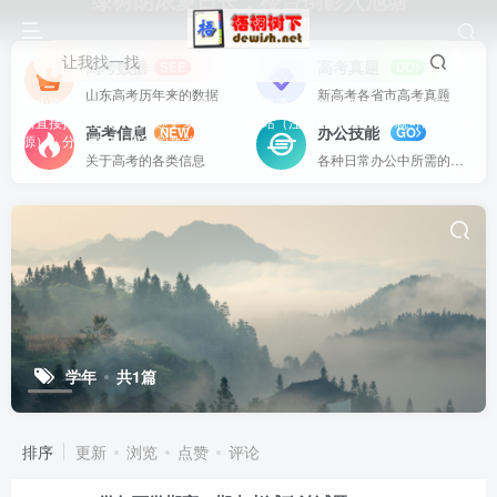
绿树阴浓夏日长，楼台倒影入池塘
让我找一找
高考数据
高考真题
SEE
DO
山东高考历年来的数据
新高考各省市高考真题
站内资源基本上都是一线教学实际使用的资源，配有WORD版本，可以下载
后直接打印使用。也欢迎更多老师加盟网站（注册登录成为用户就可以发布资
高考信息
办公技能
NEW
GO
源），分享更好、更多的教学资源。
关于高考的各类信息
各种日常办公中所需的方式方法
学年
共1篇
排序
更新
浏览
点赞
评论