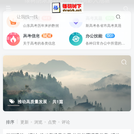
绿树阴浓夏日长，楼台倒影入池塘
让我找一找
高考数据
高考真题
SEE
DO
山东高考历年来的数据
新高考各省市高考真题
站内资源基本上都是一线教学实际使用的资源，配有WORD版本，可以下载
后直接打印使用。也欢迎更多老师加盟网站（注册登录成为用户就可以发布资
高考信息
办公技能
NEW
GO
源），分享更好、更多的教学资源。
关于高考的各类信息
各种日常办公中所需的方式方法
推动高质量发展
共1篇
排序
更新
浏览
点赞
评论