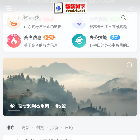
绿树阴浓夏日长，楼台倒影入池塘
让我找一找
高考数据
高考真题
SEE
DO
山东高考历年来的数据
新高考各省市高考真题
站内资源基本上都是一线教学实际使用的资源，配有WORD版本，可以下载
后直接打印使用。也欢迎更多老师加盟网站（注册登录成为用户就可以发布资
高考信息
办公技能
NEW
GO
源），分享更好、更多的教学资源。
关于高考的各类信息
各种日常办公中所需的方式方法
政党和利益集团
共2篇
排序
更新
浏览
点赞
评论