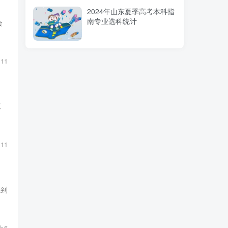
2024年山东夏季高考本科指
南专业选科统计
会
11
工
11
遇到
6