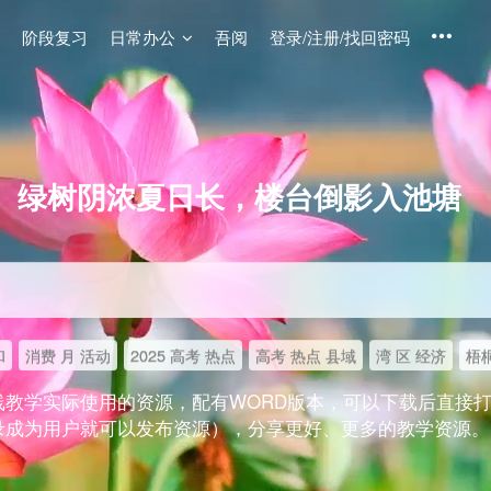
阶段复习
日常办公
吾阅
登录/注册/找回密码
绿树阴浓夏日长，楼台倒影入池塘
和
消费 月 活动
2025 高考 热点
高考 热点 县域
湾 区 经济
梧桐
线教学实际使用的资源，配有WORD版本，可以下载后直接
录成为用户就可以发布资源），分享更好、更多的教学资源。