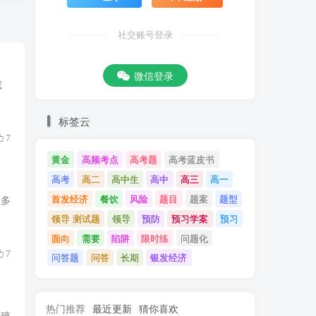
社交账号登录
微信登录
减
标签云
7
黄金
高频考点
高考题
高考蓝皮书
高考
高二
高中生
高中
高三
高一
首发经济
餐饮
风险
题目
题案
题型
很多
领导 测试题
领导
预防
预习学案
预习
面向
需要
陷阱
限时练
问题化
7
问答题
问答
长期
银发经济
热门推荐
最近更新
猜你喜欢
增殖