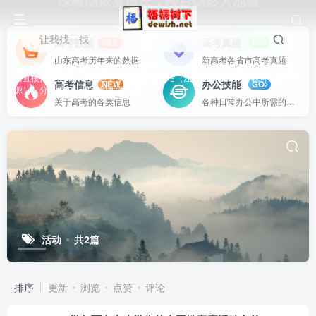
绿树阴浓夏日长，楼台倒影入池塘
让我找一找
高考数据
高考真题
SEE
DO
山东高考历年来的数据
新高考各省市高考真题
站内资源基本上都是一线教学实际使用的资源，配有WORD版本，可以下载
后直接打印使用。也欢迎更多老师加盟网站（注册登录成为用户就可以发布资
高考信息
办公技能
NEW
GO
源），分享更好、更多的教学资源。
关于高考的各类信息
各种日常办公中所需的方式方法
活动
共2篇
排序
更新
浏览
点赞
评论