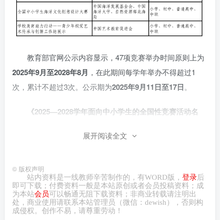
教育部官网公示内容显示，47项竞赛举办时间原则上为
2025年9月至2028年8月
，在此期间每学年举办不得超过1
次，累计不超过3次。公示期为
2025年9月11日至17日
。
《2025—2028学年面向中小学生的全国性竞赛活动名
单
》
展开阅读全文
©
版权声明
站内资料是一线教师辛苦制作的，有
WORD
版，
登录
后
即可下载；付费资料一般是本站原创或者会员投稿资料；成
为本站
会员
可以畅通无阻下载资料；非商业转载请注明出
处，商业
使用请
联系本站管理员（微信：
dewish
），否则构
成侵权。创作不易，请尊重劳动！