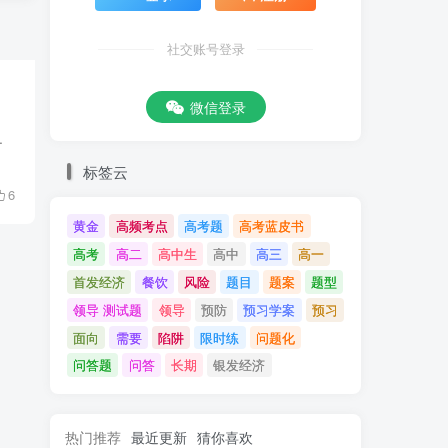
社交账号登录
微信登录
.
标签云
6
黄金
高频考点
高考题
高考蓝皮书
高考
高二
高中生
高中
高三
高一
首发经济
餐饮
风险
题目
题案
题型
领导 测试题
领导
预防
预习学案
预习
面向
需要
陷阱
限时练
问题化
问答题
问答
长期
银发经济
热门推荐
最近更新
猜你喜欢