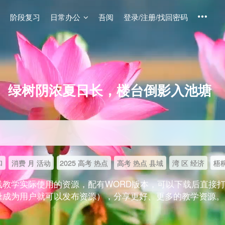
阶段复习
日常办公
吾阅
登录/注册/找回密码
绿树阴浓夏日长，楼台倒影入池塘
和
消费 月 活动
2025 高考 热点
高考 热点 县域
湾 区 经济
梧桐
线教学实际使用的资源，配有WORD版本，可以下载后直接
录成为用户就可以发布资源），分享更好、更多的教学资源。