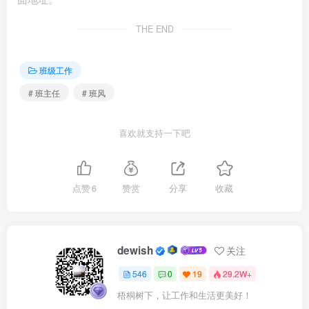
THE END
班级工作
# 班主任
# 班风
喜欢就支持一下吧
点赞
6
赞赏
分享
收藏
dewish
关注
546
0
19
29.2W+
梧桐树下，让工作和生活更美好！