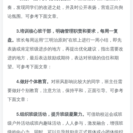
奏，发现同学们的改进之处，并及时公开表扬，营造正向舆
论氛围。可参考下面文章。
3.
培训核心班干部，明确管理职责和要求，每周一复
盘。
班长每周运用“三明治原则”在班上进行一周小结，即先‌
表扬或肯定班级进步的地方，再提出优化建议，指出需要改
进的地方，最后表达‌鼓励或期待，表达对班级的信任和期
望。可参考下面文章：
4.
做好个体教育。
对班风影响比较大的同学，班主任需
要做好个别教育，注意方法，保持平和，正面引导。可参考
下面文章：
5.
组织班级活动，提升班级凝聚力。
可借助校运会或班
级户外活动或班内趣味活动，人人参与，激发融合，增强班
级的向心力。同时，可以引导鼓励非正式群体或小团体组织