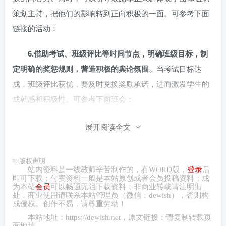
策划主持，把他们的影响转到正向积极的一面。可参考下面
链接的活动：
6.
借助考试、班级评比等时间节点，明确班级目标，制
定明确的奖惩规则，营造积极的舆论氛围。
当考试目标达
成，班级评比获优，要及时兑换奖励承诺，进而激发学生的
成就感和积极性。可参考下面班会：
总之，
对于班风，班主任要始终保持敏锐的洞察力，要
展开阅读全文
在破窗效应还未引发之前就及时引导修正，这样就可以大幅
度减少后续付出成本。一旦班风明显下滑，也要有力挽狂澜
©
版权声明
的魄力，多点出击，各个击破，把班级拉回正向的轨道。
站内资料是一线教师辛苦制作的，有
WORD
版，
登录
后
即可下载；付费资料一般是本站原创或者会员投稿资料；成
为本站
会员
可以畅通无阻下载资料；非商业转载请注明出
本文来自高三政治教学网，
原文链接
处，商业
使用请
联系本站管理员（微信：
dewish
），否则构
成侵权。创作不易，请尊重劳动！
本站地址：
https://dewish.net
，原文链接：请复制转载页
面地址。