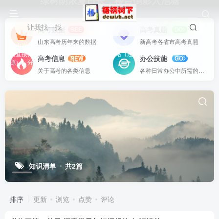
绿树阴浓夏日长，楼台倒影入池塘
让我找一找
高考数据
高考真题
SEE
DO
山东高考历年来的数据
新高考各省市高考真题
站内资源基本上都是一线教学实际使用的资源，配有WORD版本，可以下载
后直接打印使用。也欢迎更多老师加盟网站（注册登录成为用户就可以发布资
高考信息
办公技能
NEW
GO
源），分享更好、更多的教学资源。
关于高考的各类信息
各种日常办公中所需的方式方法
知识清单
共2篇
排序
更新
浏览
点赞
评论