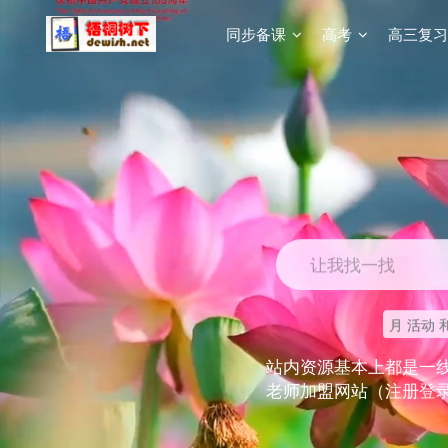
同步备课
高考
高三复习
让我找一找
月 活动 
站内资源基本上都是一
老师加盟网站（注册登