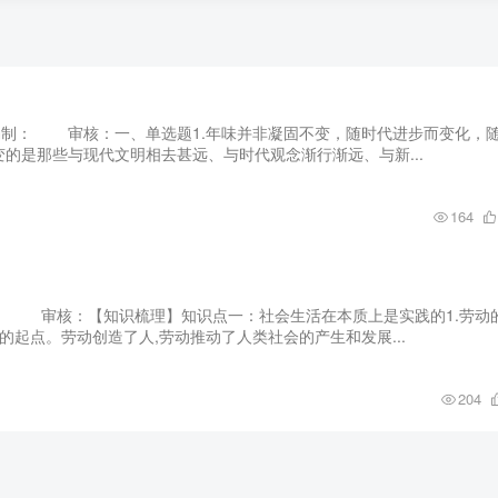
业编制： 审核：一、单选题1.年味并非凝固不变，随时代进步而变化，
的是那些与现代文明相去甚远、与时代观念渐行渐远、与新...
164
制： 审核：【知识梳理】知识点一：社会生活在本质上是实践的1.劳动
历史的起点。劳动创造了人,劳动推动了人类社会的产生和发展...
204