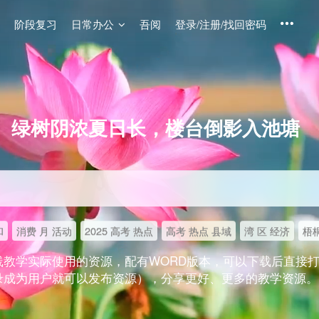
阶段复习
日常办公
吾阅
登录/注册/找回密码
绿树阴浓夏日长，楼台倒影入池塘
和
消费 月 活动
2025 高考 热点
高考 热点 县域
湾 区 经济
梧桐
线教学实际使用的资源，配有WORD版本，可以下载后直接
录成为用户就可以发布资源），分享更好、更多的教学资源。