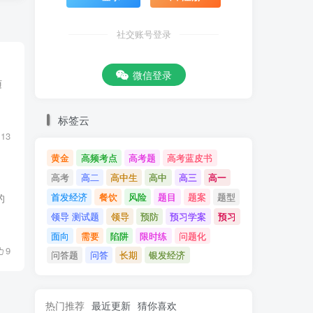
社交账号登录
微信登录
随
标签云
13
黄金
高频考点
高考题
高考蓝皮书
高考
高二
高中生
高中
高三
高一
首发经济
餐饮
风险
题目
题案
题型
的
领导 测试题
领导
预防
预习学案
预习
面向
需要
陷阱
限时练
问题化
9
问答题
问答
长期
银发经济
热门推荐
最近更新
猜你喜欢