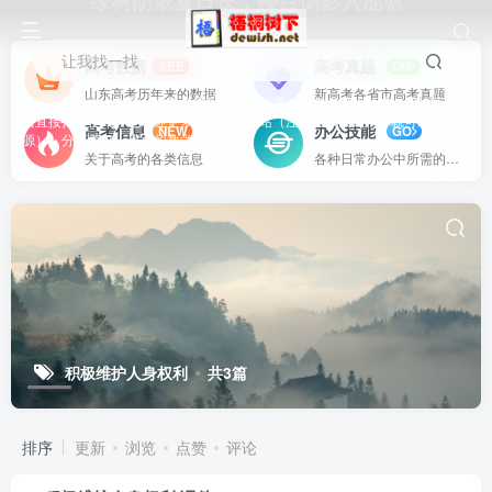
绿树阴浓夏日长，楼台倒影入池塘
让我找一找
高考数据
高考真题
SEE
DO
山东高考历年来的数据
新高考各省市高考真题
站内资源基本上都是一线教学实际使用的资源，配有WORD版本，可以下载
后直接打印使用。也欢迎更多老师加盟网站（注册登录成为用户就可以发布资
高考信息
办公技能
NEW
GO
源），分享更好、更多的教学资源。
关于高考的各类信息
各种日常办公中所需的方式方法
积极维护人身权利
共3篇
排序
更新
浏览
点赞
评论