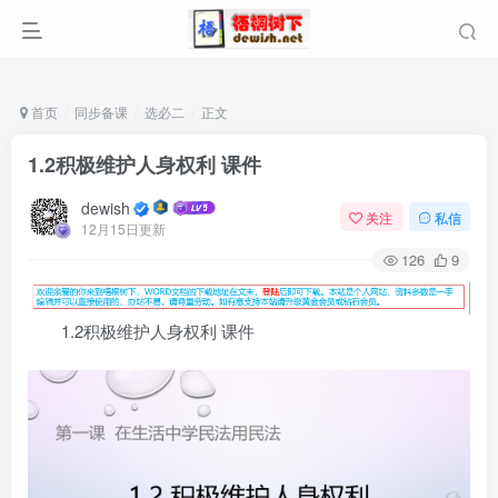
首页
同步备课
选必二
正文
1.2积极维护人身权利 课件
dewish
关注
私信
12月15日更新
126
9
1.2积极维护人身权利 课件