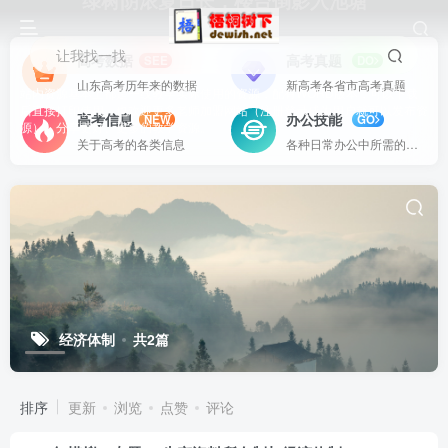
绿树阴浓夏日长，楼台倒影入池塘
让我找一找
高考数据
高考真题
SEE
DO
山东高考历年来的数据
新高考各省市高考真题
站内资源基本上都是一线教学实际使用的资源，配有WORD版本，可以下载
后直接打印使用。也欢迎更多老师加盟网站（注册登录成为用户就可以发布资
高考信息
办公技能
NEW
GO
源），分享更好、更多的教学资源。
关于高考的各类信息
各种日常办公中所需的方式方法
经济体制
共2篇
排序
更新
浏览
点赞
评论