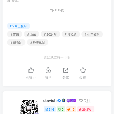
持在央行公开市场操作中逐步增加国债买卖，充实货币政策
THE END
工具箱。当前，央行从公开市场购买国债可以( )
高三复习
①实现货币和财政两个渠道的流动性释放
# 汇编
# 山东
# 2024年
# 模拟题
# 生产资料
②减少商业银行准备金，降低企业贷款成本
# 所有制
# 经济体制
③通过优化财政支出结构增加央行投资收益
喜欢就支持一下吧
④完善货币投放机制，合理引导资金流向
点赞
14
赞赏
分享
收藏
A.①③ B.①④ C.②③ D.②④
5.（2024·山东泰安·三模）下列对下面图片反映的经济现
象推导过程符合经济学原理的是( )
dewish
关注
546
0
19
29.1W+