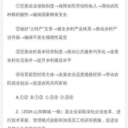
①完善农业保险制度→保障农民劳动性收入→调动农民
种粮积极性→确保国家粮食安全
②做好“土特产”文章→健全乡村产业体系→推动乡村产
业升级→确保不发生规模性返贫
③完善农村基本经营制度→推动公共服务均等化→改善
农村生活条件→提升乡村建设水平
④培育新型经营主体→发展农业适度规模经营→带动农
民就业创业→促进农民共同富裕
A.①② B.①③ C.②④ D.③④
2.（2024·山东聊城·一模）某企业采取深化企业改革、进
行技术革新、管理模式创新和加强员工培训等措施，促进全