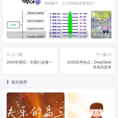
梧桐树下，让工作和生活更美好！
2025高考政治命题纲要解读
山东新高考赋分制详解
上一篇
下一篇
2024年模拟：专题01必修一
2025高考热点：DeepSeek
带来的思考
相关推荐
①刺激消费政策持续发力 ②加强体育场馆和场地夜间
设施建设 ③释放群众夜间体育消费的潜力
④以精神文化需求替代物质生活需求 ⑤拉动当地经济
增长