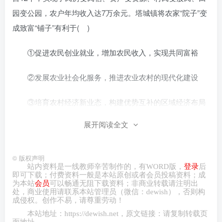
园变公园，农户年均收入达7万余元。塔城镇将农家“院子”变
成致富“铺子”有利于( )
①促进农民创业就业，增加农民收入，实现共同富裕
②发展农业社会化服务，推进农业农村的现代化建设
③培育农村经济新业态，构建优势互补的区域经济布局
展开阅读全文
④盘活闲置的生产要素，将资源优势与特色产业相融合
A.①③ B.①④ C.②③ D.②④
©
版权声明
站内资料是一线教师辛苦制作的，有
WORD
版，
登录
后
即可下载；付费资料一般是本站原创或者会员投稿资料；成
4.（2024·山东青岛·三模）公开市场活动是指中央银行在
为本站
会员
可以畅通无阻下载资料；非商业转载请注明出
金融市场上买进或卖出有价证券。今年以来，我国债券市场
处，商业
使用请
联系本站管理员（微信：
dewish
），否则构
成侵权。创作不易，请尊重劳动！
持续走强，长期国债收益率震荡下行。近日，财政部公开发
本站地址：
https://dewish.net
，原文链接：请复制转载页
文表态，要加强财政与货币政策、金融改革的协调配合，支
面地址。