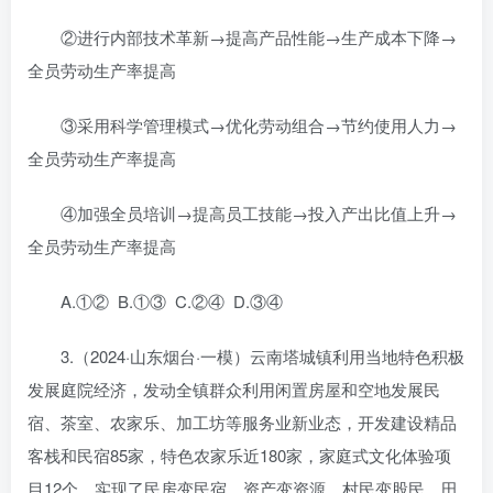
②进行内部技术革新→提高产品性能→生产成本下降→
全员劳动生产率提高
③采用科学管理模式→优化劳动组合→节约使用人力→
全员劳动生产率提高
④加强全员培训→提高员工技能→投入产出比值上升→
全员劳动生产率提高
A.①② B.①③ C.②④ D.③④
3.（2024·山东烟台·一模）云南塔城镇利用当地特色积极
发展庭院经济，发动全镇群众利用闲置房屋和空地发展民
宿、茶室、农家乐、加工坊等服务业新业态，开发建设精品
客栈和民宿85家，特色农家乐近180家，家庭式文化体验项
目12个，实现了民房变民宿、资产变资源、村民变股民、田