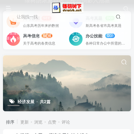
绿树阴浓夏日长，楼台倒影入池塘
让我找一找
高考数据
高考真题
SEE
DO
山东高考历年来的数据
新高考各省市高考真题
站内资源基本上都是一线教学实际使用的资源，配有WORD版本，可以下载
后直接打印使用。也欢迎更多老师加盟网站（注册登录成为用户就可以发布资
高考信息
办公技能
NEW
GO
源），分享更好、更多的教学资源。
关于高考的各类信息
各种日常办公中所需的方式方法
经济发展
共2篇
排序
更新
浏览
点赞
评论