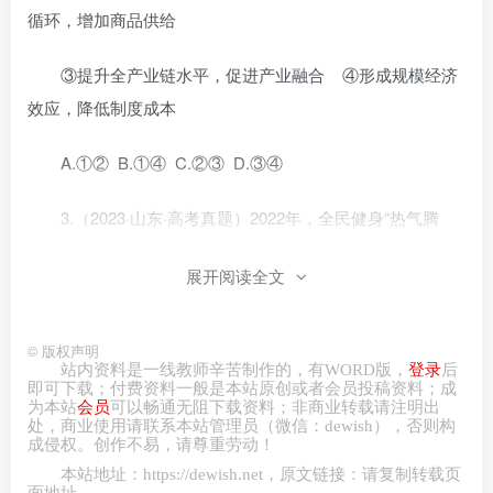
循环，增加商品供给
③提升全产业链水平，促进产业融合 ④形成规模经济
效应，降低制度成本
A.①② B.①④ C.②③ D.③④
3.（2023·山东·高考真题）2022年，全民健身“热气腾
腾”。滑雪、滑冰、冰球，“带动三亿人参与冰雪运动”的愿望
展开阅读全文
已然成为现实；贵州黔东南、福建泉州、河南新乡，乡村篮
球赛为乡村振兴注入新力量；骑行、掷飞盘、玩腰旗橄榄
球，户外运动蓬勃发展；“全民健身线上运动会”“云走齐鲁”在
©
版权声明
站内资料是一线教师辛苦制作的，有
WORD
版，
登录
后
线健身成为新的生活方式。全民健身的开展可以( )
即可下载；付费资料一般是本站原创或者会员投稿资料；成
为本站
会员
可以畅通无阻下载资料；非商业转载请注明出
处，商业
使用请
联系本站管理员（微信：
dewish
），否则构
①拓展体育消费场景，促进体育产业转型升级 ②增
成侵权。创作不易，请尊重劳动！
加体育用品支出，推动居民消费结构优化
本站地址：
https://dewish.net
，原文链接：请复制转载页
面地址。