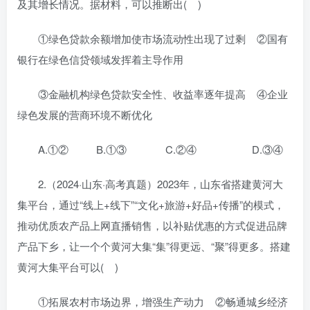
及其增长情况。据材料，可以推断出( )
①绿色贷款余额增加使市场流动性出现了过剩 ②国有
银行在绿色信贷领域发挥着主导作用
③金融机构绿色贷款安全性、收益率逐年提高 ④企业
绿色发展的营商环境不断优化
A.①② B.①③ C.②④ D.③④
2.（2024·山东·高考真题）2023年，山东省搭建黄河大
集平台，通过“线上+线下”“文化+旅游+好品+传播”的模式，
推动优质农产品上网直播销售，以补贴优惠的方式促进品牌
产品下乡，让一个个黄河大集“集”得更远、“聚”得更多。搭建
黄河大集平台可以( )
①拓展农村市场边界，增强生产动力 ②畅通城乡经济