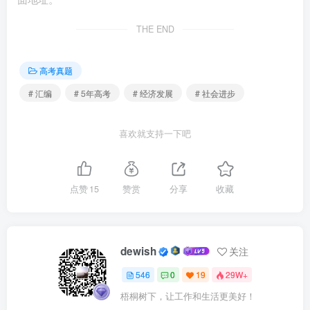
③丰富体育服务供给，实现城乡公共服务均等化 ④赋
THE END
能乡村文化振兴，推动一二三产业融合发展
高考真题
A.①② B.①④ C.②③ D.③④
# 汇编
# 5年高考
# 经济发展
# 社会进步
4.（2023·山东·高考真题）图1是2018-2022年我国煤炭
和清洁能源消费量占能源消费总量的比重变化情况，图2是
喜欢就支持一下吧
2018-2022年我国GDP、万元GDP能耗降低率变化情况。据
此，下列推断正确的是( )
点赞
15
赞赏
分享
收藏
①煤炭消费比重的回升说明市场上清洁能源供给量减少
②万元GDP能耗持续降低意味着能源消费总量不断下降
dewish
关注
546
0
19
29W+
③煤炭和清洁能源消费比重的变化表明能源结构持续优
化
梧桐树下，让工作和生活更美好！