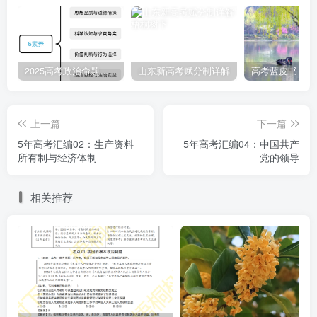
④万元GDP能耗降低与GDP增长相协调意味着经济发展
更有效率
2025高考政治命题纲要解读
山东新高考赋分制详解
A.①② B.①④ C.②③ D.③④
5.（2021·山东·高考真题）我国清洁能源资源与负荷中心
上一篇
下一篇
呈逆向分布（水能、风能、太阳能等资源主要分布在西部、
5年高考汇编02：生产资料
5年高考汇编04：中国共产
北部地区，能源需求主要集中在东中部）。特高压技术作为
所有制与经济体制
党的领导
我国具有完全自主知识产权、领先世界的技术，解决了电力
相关推荐
远距离、大容量、低损耗运输的世界难题。截至2020年底，
我国成功投运30个特高压工程，跨省跨区输电能力达1.4亿千
瓦、特高压技术的应用能够( )
①节约电力运输成本，提高清洁电力的劳动生产率
②增加清洁电力附加值，促进用电企业节能减排