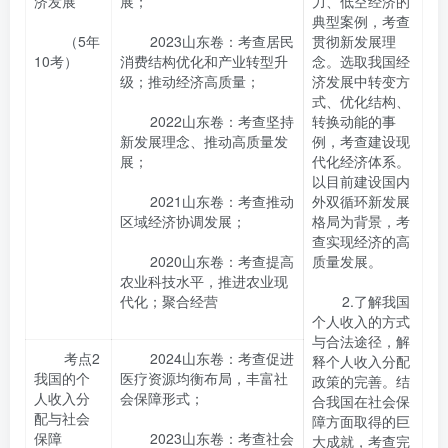
济发展
展；
力、低空经济的
典型案例，考查
（5年
2023山东卷：考查居民
贯彻新发展理
10考）
消费结构优化和产业转型升
念。选取我国经
级；推动经济高质量；
济发展中转变方
式、优化结构、
2022山东卷：考查坚持
转换动能的事
新发展理念、推动高质量发
例，考查建设现
展；
代化经济体系。
以目前建设国内
2021山东卷：考查推动
外双循环新发展
区域经济协调发展；
格局为背景，考
查实现经济的高
2020山东卷：考查提高
质量发展。
农业科技水平，推进农业现
代化；聚合经营
2.了解我国
个人收入的方式
与合法途径，解
考点2
2024山东卷：考查促进
释个人收入分配
我国的个
医疗资源均衡布局，丰富社
政策的完善。结
人收入分
会保障形式；
合我国在社会保
配与社会
障方面取得的巨
保障
2023山东卷：考查社会
大成就，考查完