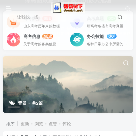
绿树阴浓夏日长，楼台倒影入池塘
让我找一找
高考数据
高考真题
SEE
DO
山东高考历年来的数据
新高考各省市高考真题
站内资源基本上都是一线教学实际使用的资源，配有WORD版本，可以下载
后直接打印使用。也欢迎更多老师加盟网站（注册登录成为用户就可以发布资
高考信息
办公技能
NEW
GO
源），分享更好、更多的教学资源。
关于高考的各类信息
各种日常办公中所需的方式方法
背景
共2篇
排序
更新
浏览
点赞
评论