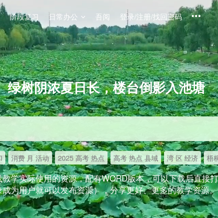
阶段复习
日常办公
吾阅
登录/注册/找回密码
绿树阴浓夏日长，楼台倒影入池塘
和
消费 月 活动
2025 高考 热点
高考 热点 县域
湾 区 经济
梧桐
线教学实际使用的资源，配有WORD版本，可以下载后直接
录成为用户就可以发布资源），分享更好、更多的教学资源。