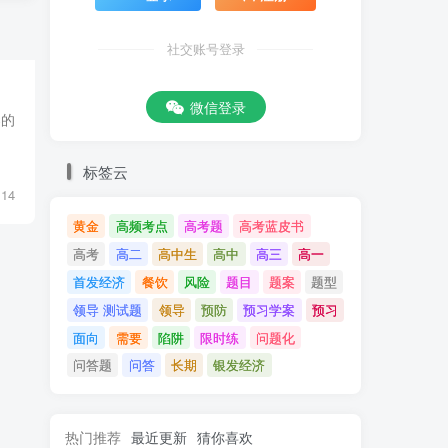
社交账号登录
微信登录
染的
标签云
14
黄金
高频考点
高考题
高考蓝皮书
高考
高二
高中生
高中
高三
高一
首发经济
餐饮
风险
题目
题案
题型
领导 测试题
领导
预防
预习学案
预习
面向
需要
陷阱
限时练
问题化
问答题
问答
长期
银发经济
热门推荐
最近更新
猜你喜欢