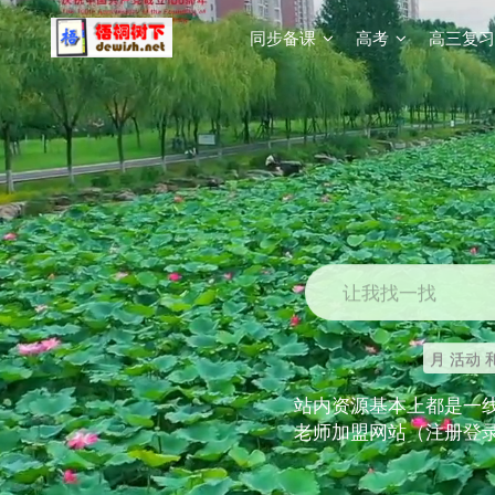
同步备课
高考
高三复习
让我找一找
月 活动 
站内资源基本上都是一
老师加盟网站（注册登