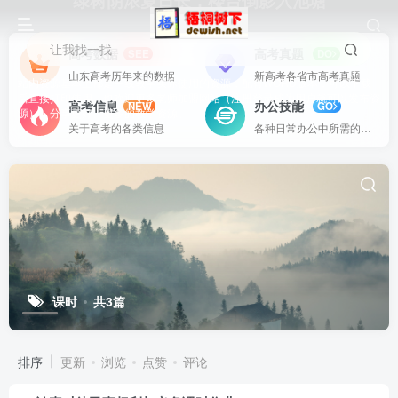
绿树阴浓夏日长，楼台倒影入池塘
让我找一找
高考数据
高考真题
SEE
DO
山东高考历年来的数据
新高考各省市高考真题
站内资源基本上都是一线教学实际使用的资源，配有WORD版本，可以下载
后直接打印使用。也欢迎更多老师加盟网站（注册登录成为用户就可以发布资
高考信息
办公技能
NEW
GO
源），分享更好、更多的教学资源。
关于高考的各类信息
各种日常办公中所需的方式方法
课时
共3篇
排序
更新
浏览
点赞
评论