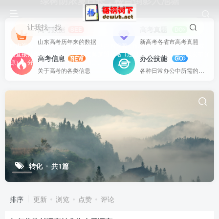
绿树阴浓夏日长，楼台倒影入池塘
让我找一找
高考数据
高考真题
SEE
DO
山东高考历年来的数据
新高考各省市高考真题
站内资源基本上都是一线教学实际使用的资源，配有WORD版本，可以下载
后直接打印使用。也欢迎更多老师加盟网站（注册登录成为用户就可以发布资
高考信息
办公技能
NEW
GO
源），分享更好、更多的教学资源。
关于高考的各类信息
各种日常办公中所需的方式方法
转化
共1篇
排序
更新
浏览
点赞
评论