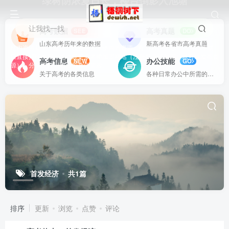
绿树阴浓夏日长，楼台倒影入池塘
让我找一找
高考数据
高考真题
SEE
DO
山东高考历年来的数据
新高考各省市高考真题
站内资源基本上都是一线教学实际使用的资源，配有WORD版本，可以下载
后直接打印使用。也欢迎更多老师加盟网站（注册登录成为用户就可以发布资
高考信息
办公技能
NEW
GO
源），分享更好、更多的教学资源。
关于高考的各类信息
各种日常办公中所需的方式方法
首发经济
共1篇
排序
更新
浏览
点赞
评论