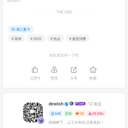
立的其他调解组织调解，可以向有关行政部门投诉。消费者
还可以通过仲裁或者诉讼的方式解决与经营者之间的争议。
THE END
高三复习
# 高考
# 2025
# 热点
# 新型消费
喜欢就支持一下吧
点赞
9
赞赏
分享
收藏
dewish
关注
546
0
19
28.9W+
梧桐树下，让工作和生活更美好！