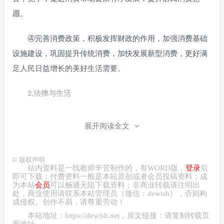
愿。
④完善消费政策，积极发挥财政的作用，加强消费基础
设施建设，巩固提升传统消费，加快发展新型消费，更好满
足人民日益增长的美好生活需要。
2.
法律与生活
如何化解消费纠纷，保护消费者合法权益
展开阅读全文
①经营者依法、诚信经营，提供高质量的产品和服务。
促进行业规范、良性、健康发展。
©
版权声明
站内资料是一线教师辛苦制作的，有
WORD
版，
登录
后
即可下载；付费资料一般是本站原创或者会员投稿资料；成
②保证消费者安全消费的权利，保障消费者的知情权，
为本站
会员
可以畅通无阻下载资料；非商业转载请注明出
处，商业
使用请
联系本站管理员（微信：
dewish
），否则构
尊重消费者的自主选择权。当消费者权益受到侵害时，消费
成侵权。创作不易，请尊重劳动！
者可以与经营者协商和解，可以请求消费者协会或者依法成
本站地址：
https://dewish.net
，原文链接：请复制转载页
面地址。