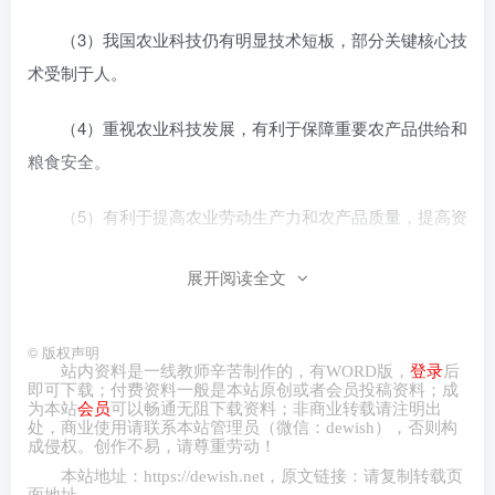
（3）我国农业科技仍有明显技术短板，部分关键核心技
术受制于人。
（4）重视农业科技发展，有利于保障重要农产品供给和
粮食安全。
（5）有利于提高农业劳动生产力和农产品质量，提高资
源利用效率，推动乡村全面振兴。
展开阅读全文
5.
全过程人民民主在人民代表大会制度中是如何体现的
©
版权声明
（1）人民代表大会制度是我国的根本政治制度，它同人
站内资料是一线教师辛苦制作的，有
WORD
版，
登录
后
民民主专政的国体相适应，从根本上保证了全过程人民民
即可下载；付费资料一般是本站原创或者会员投稿资料；成
为本站
会员
可以畅通无阻下载资料；非商业转载请注明出
主。
处，商业
使用请
联系本站管理员（微信：
dewish
），否则构
成侵权。创作不易，请尊重劳动！
本站地址：
https://dewish.net
，原文链接：请复制转载页
（2）人民代表大会制度的组织和活动原则是民主集中
面地址。