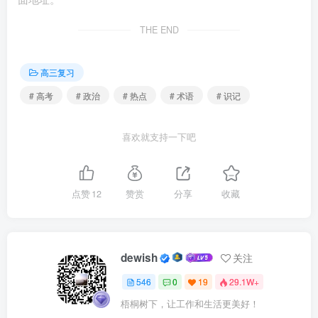
制，人民代表大会的代表由民主选举产生，体现了选举上的
THE END
民主。
（3）法律的制定和重大问题的决策由人大代表充分讨
高三复习
论，实行少数服从多数原则，体现了决策上的民主。
# 高考
# 政治
# 热点
# 术语
# 识记
（4）对违反人民意志的代表，人民有权依照法律程序罢
喜欢就支持一下吧
免，体现了监督上的民主。
6.
党为什么要对全面依法治国集中统一领导
点赞
12
赞赏
分享
收藏
（1）党是最高政治领导力量，党的领导是中国特色社会
主义最本质的特征，是社会主义法治最根本的保证。只有坚
dewish
关注
持党对全面依法治国的领导，才能确保全面依法治国的正确
方向，提高党的执政能力，保证党和国家长治久安。
546
0
19
29.1W+
梧桐树下，让工作和生活更美好！
（2）这是由党的执政地位和执政理念决定的，党作为中