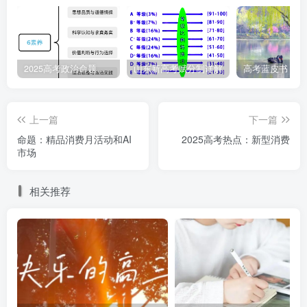
国特色社会主义事业的领导核心，全面依法治国只有坚持党
的领导有利于维护最广大人民的根本利益。
2025高考政治命题纲要解读
山东新高考赋分制详解
（3）我国坚持依法治国的基本方略，坚持党对全面依法
治国的领导，是全面依法治国的内在要求。依法治国关乎国
家命运，只有发挥党总揽全局、协调各方的领导核心作用，
上一篇
下一篇
才能完成建设法治中国的奋斗目标。
命题：精品消费月活动和AI
2025高考热点：新型消费
市场
（4）党的领导、人民当家作主、依法治国是有机统一
相关推荐
的。只有坚持党对全面依法治国的领导，才能通过法定程序
使党的主张成为国家意志，贯彻党的依法执政，形成法律，
使法律体现人民的意志，从而保障人民利益的实现和党的政
策有效实施。
7.
现代科技在文物“活”起来、“火”起来过程中的作用